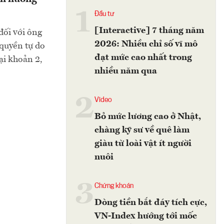
1
Đầu tư
[Interactive] 7 tháng năm
đối với ông
2026: Nhiều chỉ số vĩ mô
quyền tự do
đạt mức cao nhất trong
ại khoản 2,
nhiều năm qua
2
Video
Bỏ mức lương cao ở Nhật,
chàng kỹ sư về quê làm
giàu từ loài vật ít người
nuôi
3
Chứng khoán
Dòng tiền bắt đáy tích cực,
VN-Index hướng tới mốc