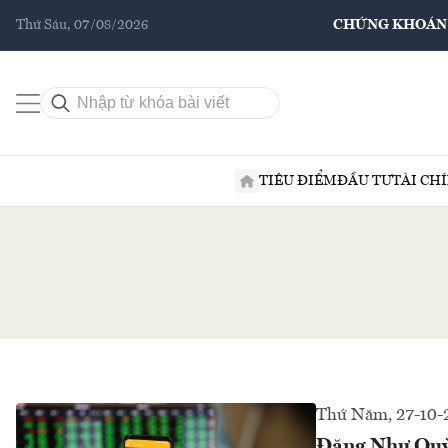
Thứ Sáu, 07/08/2026
CHỨNG KHOÁN
TIÊU ĐIỂM
ĐẦU TƯ
TÀI CH
Thứ Năm, 27-10-
Đặng Như Quỳn