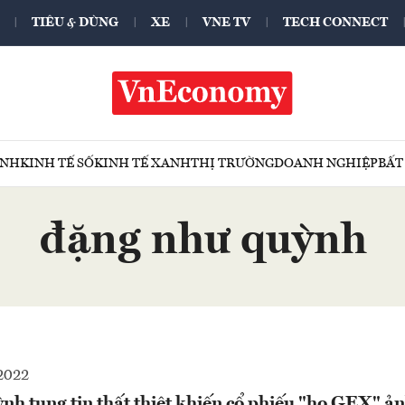
TIÊU & DÙNG
XE
VNE TV
TECH CONNECT
ÍNH
KINH TẾ SỐ
KINH TẾ XANH
THỊ TRƯỜNG
DOANH NGHIỆP
BẤT
đặng như quỳnh
2022
h tung tin thất thiệt khiến cổ phiếu "họ GEX" ả