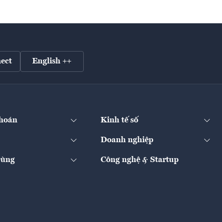
ect
English ++
hoán
Kinh tế số
Doanh nghiệp
Dùng
Công nghệ & Startup