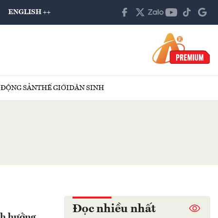
ENGLISH ++
 ĐỘNG SẢN
THẾ GIỚI
DÂN SINH
Đọc nhiều nhất
nh hưởng