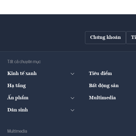
Chứng khoán
T
Tất cả chuyên mục
Kinh tế xanh
Tiêu điểm
Hạ tầng
Bất động sản
Ấn phẩm
Multimedia
Dân sinh
Multimedia