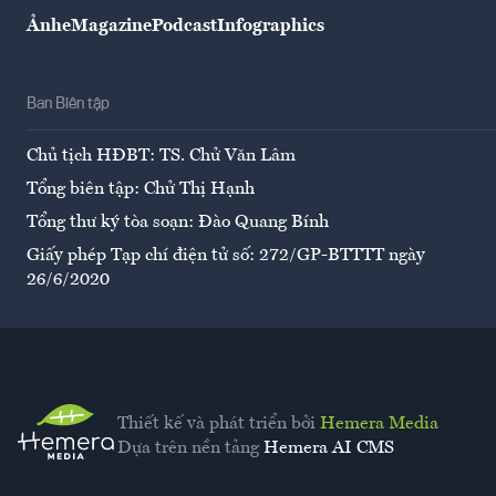
Ảnh
eMagazine
Podcast
Infographics
Ban Biên tập
Chủ tịch HĐBT: TS. Chử Văn Lâm
Tổng biên tập: Chử Thị Hạnh
Tổng thư ký tòa soạn: Đào Quang Bính
Giấy phép Tạp chí điện tử số: 272/GP-BTTTT ngày
26/6/2020
Thiết kế và phát triển bởi
Hemera Media
Dựa trên nền tảng
Hemera AI CMS