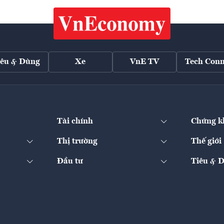
iêu & Dùng
Xe
VnE TV
Tech Conn
Tài chính
Chứng k
Thị trường
Thế giới
Đầu tư
Tiêu & 