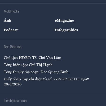
Khung pháp lý
Doanh nghiệp
Địa phương
Thị trường
Bảo hiểm
Multimedia
Sự kiện
Nhân lực
Ảnh
eMagazine
Đẹp +
An sinh
Podcast
Infographics
Giải trí
Y tế
Nhà
Ban Biên tập
Ẩm thực
Chủ tịch HĐBT: TS. Chử Văn Lâm
Tổng biên tập: Chử Thị Hạnh
Tổng thư ký tòa soạn: Đào Quang Bính
Giấy phép Tạp chí điện tử số: 272/GP-BTTTT ngày
26/6/2020
Liên hệ tòa soạn