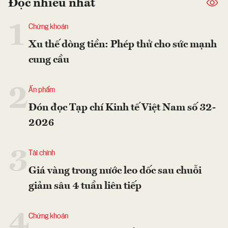
Đọc nhiều nhất
1
Chứng khoán
Xu thế dòng tiền: Phép thử cho sức mạnh
cung cầu
2
Ấn phẩm
Đón đọc Tạp chí Kinh tế Việt Nam số 32-
2026
3
Tài chính
Giá vàng trong nước leo dốc sau chuỗi
giảm sâu 4 tuần liên tiếp
4
Chứng khoán