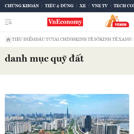
CHỨNG KHOÁN
TIÊU & DÙNG
XE
VNE TV
TECH CO
TIÊU ĐIỂM
ĐẦU TƯ
TÀI CHÍNH
KINH TẾ SỐ
KINH TẾ XANH
danh mục quỹ đất