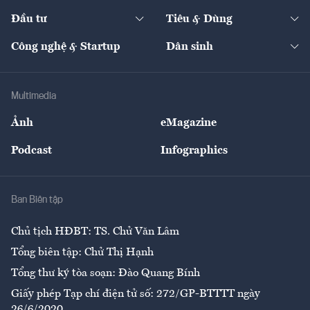
Dự án
Công nghiệp
Chuyển động 24h
Đối thoại
The Guide
Video
Đầu tư
Tiêu & Dùng
Quản trị số
Cafe BĐS
Thị trường
Kinh doanh
Kết nối
Tạp chí kinh tế Việt Nam
eMagazine
Nhà đầu tư
Du lịch
Công nghệ & Startup
Dân sinh
Tư vấn
Nông sản
Doanh nhân
Tư vấn Tiêu & Dùng
Infographics
Hạ tầng
Sức khỏe
Khung pháp lý
Doanh nghiệp
Địa phương
Thị trường
Bảo hiểm
Multimedia
Sự kiện
Nhân lực
Ảnh
eMagazine
Đẹp +
An sinh
Podcast
Infographics
Giải trí
Y tế
Nhà
Ban Biên tập
Ẩm thực
Chủ tịch HĐBT: TS. Chử Văn Lâm
Tổng biên tập: Chử Thị Hạnh
Tổng thư ký tòa soạn: Đào Quang Bính
Giấy phép Tạp chí điện tử số: 272/GP-BTTTT ngày
26/6/2020