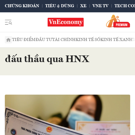
CHỨNG KHOÁN
TIÊU & DÙNG
XE
VNE TV
TECH CO
TIÊU ĐIỂM
ĐẦU TƯ
TÀI CHÍNH
KINH TẾ SỐ
KINH TẾ XANH
đấu thầu qua HNX