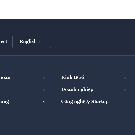
ect
English ++
hoán
Kinh tế số
Doanh nghiệp
Dùng
Công nghệ & Startup