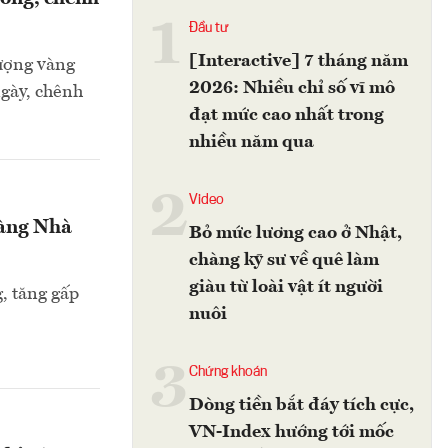
1
Đầu tư
[Interactive] 7 tháng năm
lượng vàng
2026: Nhiều chỉ số vĩ mô
ngày, chênh
đạt mức cao nhất trong
nhiều năm qua
2
Video
hàng Nhà
Bỏ mức lương cao ở Nhật,
chàng kỹ sư về quê làm
giàu từ loài vật ít người
, tăng gấp
nuôi
3
Chứng khoán
Dòng tiền bắt đáy tích cực,
VN-Index hướng tới mốc