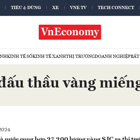
TIÊU & DÙNG
XE
VNE TV
TECH CONNECT
ÍNH
KINH TẾ SỐ
KINH TẾ XANH
THỊ TRƯỜNG
DOANH NGHIỆP
BẤT
đấu thầu vàng miến
2024
 nước cung hơn 27.200 lượng vàng SJC ra thị tr