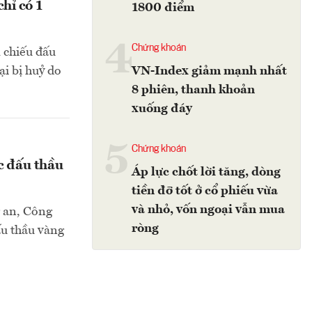
hỉ có 1
1800 điểm
4
Chứng khoán
 chiếu đấu
i bị huỷ do
VN-Index giảm mạnh nhất
8 phiên, thanh khoản
xuống đáy
5
Chứng khoán
c đấu thầu
Áp lực chốt lời tăng, dòng
tiền đỡ tốt ở cổ phiếu vừa
và nhỏ, vốn ngoại vẫn mua
g an, Công
ròng
ấu thầu vàng