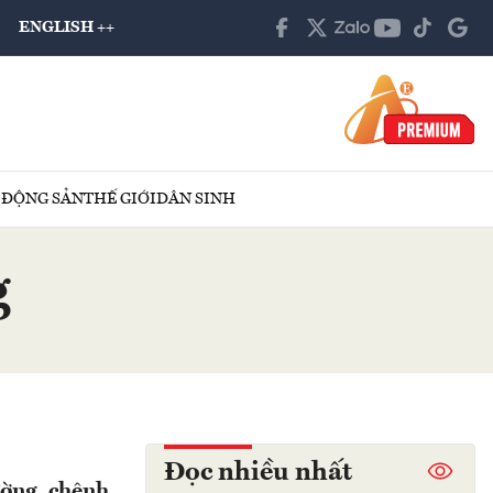
ENGLISH ++
 ĐỘNG SẢN
THẾ GIỚI
DÂN SINH
g
Đọc nhiều nhất
ường, chênh