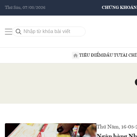
Thứ Sáu, 07/08/2026
CHỨNG KHOÁN
TIÊU ĐIỂM
ĐẦU TƯ
TÀI CH
Thứ Năm, 16-05-
Ngân hàng Nhà