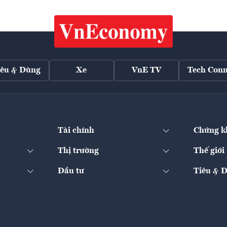
iêu & Dùng
Xe
VnE TV
Tech Conn
Tài chính
Chứng k
Thị trường
Thế giới
Đầu tư
Tiêu & 