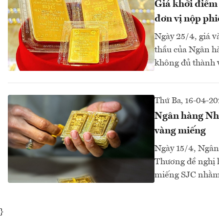
Giá khởi điểm 
đơn vị nộp phi
Ngày 25/4, giá v
thầu của Ngân hà
không đủ thành v
Thứ Ba, 16-04-2
Ngân hàng Nhà
vàng miếng
Ngày 15/4, Ngân
Thương đề nghị h
miếng SJC nhằm g
}