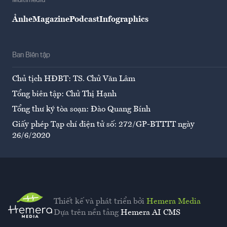
Multimedia
Ảnh
eMagazine
Podcast
Infographics
Ban Biên tập
Chủ tịch HĐBT: TS. Chử Văn Lâm
Tổng biên tập: Chử Thị Hạnh
Tổng thư ký tòa soạn: Đào Quang Bính
Giấy phép Tạp chí điện tử số: 272/GP-BTTTT ngày
26/6/2020
Thiết kế và phát triển bởi
Hemera Media
Dựa trên nền tảng
Hemera AI CMS