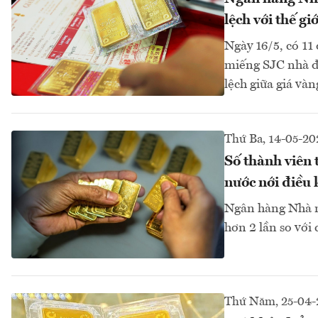
lệch với thế g
Ngày 16/5, có 11
miếng SJC nhà đi
lệch giữa giá và
Thứ Ba, 14-05-20
Số thành viên
nước nới điều 
Ngân hàng Nhà nư
hơn 2 lần so với 
Thứ Năm, 25-04-