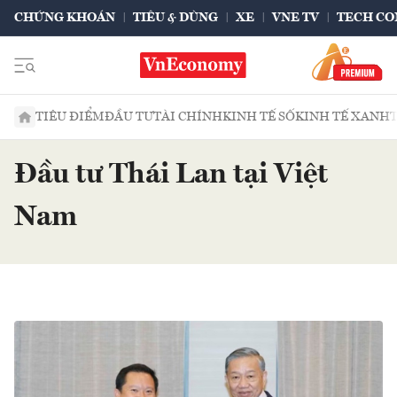
CHỨNG KHOÁN
TIÊU & DÙNG
XE
VNE TV
TECH CO
TIÊU ĐIỂM
ĐẦU TƯ
TÀI CHÍNH
KINH TẾ SỐ
KINH TẾ XANH
Đầu tư Thái Lan tại Việt
Nam