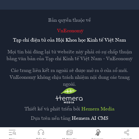
Bản quyền thuộc về
VnEconomy
Tạp chí điện tử của Hội Khoa học Kinh tế Việt Nam
Mọi tin bài đăng lại từ website này phải có sự chấp thuận
bằng văn bản của
Tạp chí Kinh tế Việt Nam - VnEconomy
Các trang liên kết ra ngoài sẽ được mở ra ở cửa sổ mới.
VnEconomy không chịu trách nhiệm nội dung các trang
ngoài.
Thiết kế và phát triển bởi
Hemera Media
Dựa trên nền tảng
Hemera AI CMS