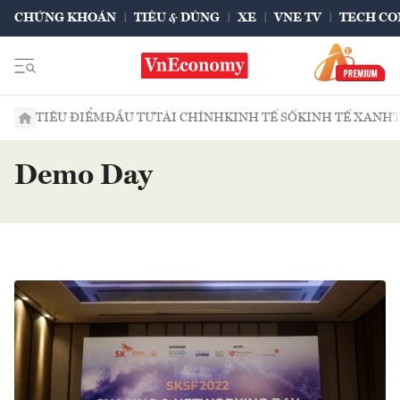
CHỨNG KHOÁN
TIÊU & DÙNG
XE
VNE TV
TECH CO
TIÊU ĐIỂM
ĐẦU TƯ
TÀI CHÍNH
KINH TẾ SỐ
KINH TẾ XANH
Demo Day