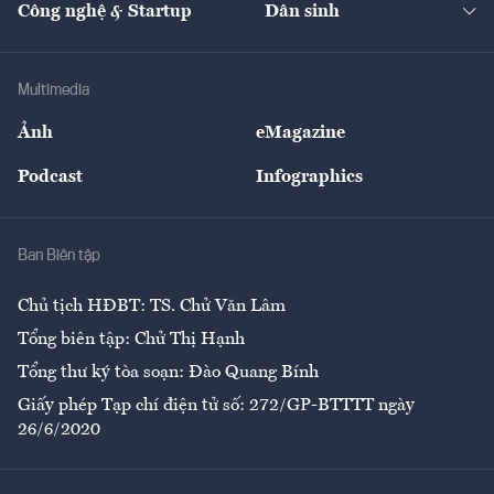
Công nghệ & Startup
Dân sinh
Tư vấn
Nông sản
Doanh nhân
Tư vấn Tiêu & Dùng
Infographics
Hạ tầng
Sức khỏe
Khung pháp lý
Doanh nghiệp
Địa phương
Thị trường
Bảo hiểm
Multimedia
Sự kiện
Nhân lực
Ảnh
eMagazine
Đẹp +
An sinh
Podcast
Infographics
Giải trí
Y tế
Nhà
Ban Biên tập
Ẩm thực
Chủ tịch HĐBT: TS. Chử Văn Lâm
Tổng biên tập: Chử Thị Hạnh
Tổng thư ký tòa soạn: Đào Quang Bính
Giấy phép Tạp chí điện tử số: 272/GP-BTTTT ngày
26/6/2020