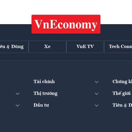
iêu & Dùng
Xe
VnE TV
Tech Conn
Tài chính
Chứng k
Thị trường
Thế giới
Đầu tư
Tiêu & 