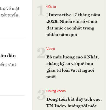
1
Đầu tư
trợ về mặt
[Interactive] 7 tháng năm
 xét tuyển,
2026: Nhiều chỉ số vĩ mô
đạt mức cao nhất trong
nhiều năm qua
2
Video
hân dân
Bỏ mức lương cao ở Nhật,
chàng kỹ sư về quê làm
iểm sàn)
giàu từ loài vật ít người
nuôi
3
Chứng khoán
Dòng tiền bắt đáy tích cực,
VN-Index hướng tới mốc