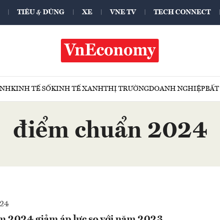
TIÊU & DÙNG
XE
VNE TV
TECH CONNECT
ÍNH
KINH TẾ SỐ
KINH TẾ XANH
THỊ TRƯỜNG
DOANH NGHIỆP
BẤT
điểm chuẩn 2024
024
m 2024 giảm áp lực so với năm 2023