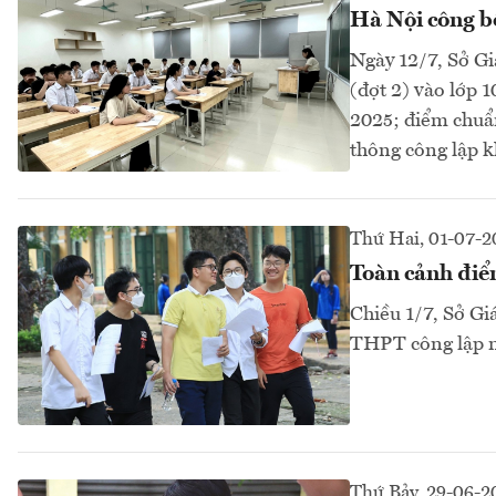
Hà Nội công b
Ngày 12/7, Sở G
(đợt 2) vào lớp 
2025; điểm chuẩn
thông công lập 
Thứ Hai, 01-07-
Toàn cảnh điể
Chiều 1/7, Sở Gi
THPT công lập n
Thứ Bảy, 29-06-2