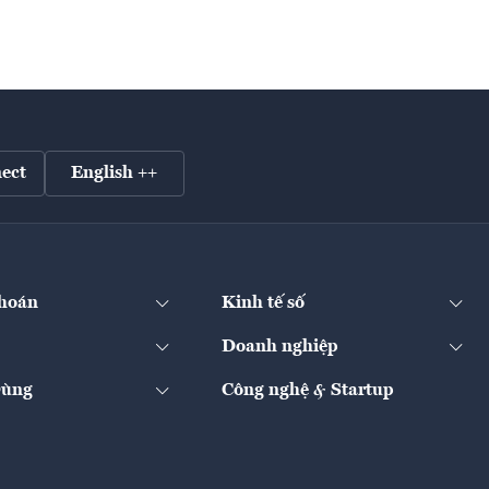
ect
English ++
hoán
Kinh tế số
Doanh nghiệp
Dùng
Công nghệ & Startup