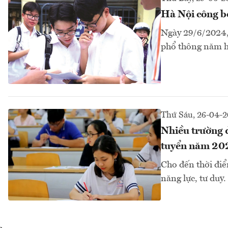
Hà Nội công b
Ngày 29/6/2024, 
phổ thông năm h
Thứ Sáu, 26-04-
Nhiều trường đ
tuyển năm 20
Cho đến thời điể
năng lực, tư duy.