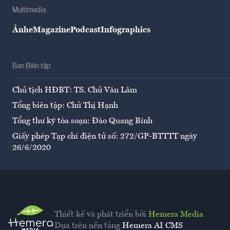
Multimedia
Ảnh
eMagazine
Podcast
Infographics
Ban Biên tập
Chủ tịch HĐBT: TS. Chử Văn Lâm
Tổng biên tập: Chử Thị Hạnh
Tổng thư ký tòa soạn: Đào Quang Bính
Giấy phép Tạp chí điện tử số: 272/GP-BTTTT ngày
26/6/2020
Thiết kế và phát triển bởi
Hemera Media
Dựa trên nền tảng
Hemera AI CMS