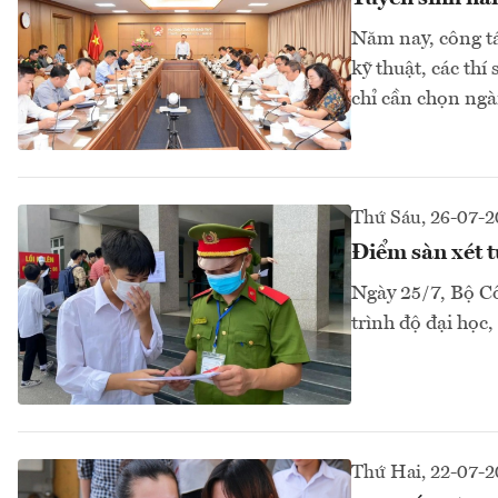
Năm nay, công tá
kỹ thuật, các thí
chỉ cần chọn ng
Thứ Sáu, 26-07-
Điểm sàn xét t
Ngày 25/7, Bộ C
trình độ đại học
Thứ Hai, 22-07-