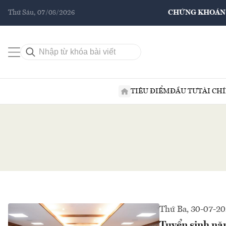
Thứ Sáu, 07/08/2026
CHỨNG KHOÁN
TIÊU ĐIỂM
ĐẦU TƯ
TÀI CH
Thứ Ba, 30-07-2
Tuyển sinh nă