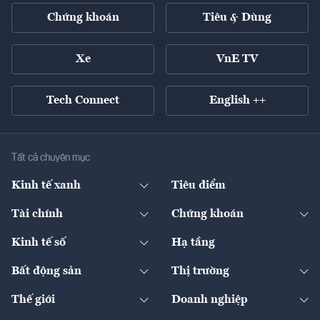
Chứng khoán
Tiêu & Dùng
Xe
VnE TV
Tech Connect
English ++
Tất cả chuyên mục
Kinh tế xanh
Tiêu điểm
Chuyển động xanh
Tài chính
Chứng khoán
Pháp lý
Ngân hàng
Doanh nghiệp niêm yết
Kinh tế số
Hạ tầng
Thương hiệu xanh
Thị trường vốn
Thị trường
Sản phẩm - Thị trường
Bất động sản
Thị trường
Diễn đàn
Thuế
Đầu tư
Tài sản số
Chính sách
Xuất nhập khẩu
Thế giới
Doanh nghiệp
Bảo hiểm
Quốc tế
Dịch vụ số
Thị trường
Khung pháp lý