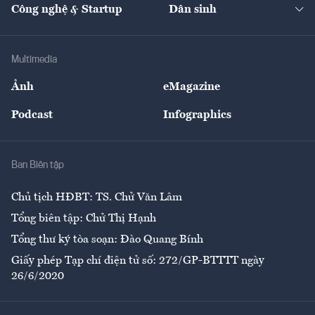
Nhà đầu tư
Du lịch
Công nghệ & Startup
Dân sinh
Tư vấn
Nông sản
Doanh nhân
Tư vấn Tiêu & Dùng
Infographics
Hạ tầng
Sức khỏe
Khung pháp lý
Doanh nghiệp
Địa phương
Thị trường
Bảo hiểm
Multimedia
Sự kiện
Nhân lực
Ảnh
eMagazine
Đẹp +
An sinh
Podcast
Infographics
Giải trí
Y tế
Nhà
Ban Biên tập
Ẩm thực
Chủ tịch HĐBT: TS. Chử Văn Lâm
Tổng biên tập: Chử Thị Hạnh
Tổng thư ký tòa soạn: Đào Quang Bính
Giấy phép Tạp chí điện tử số: 272/GP-BTTTT ngày
26/6/2020