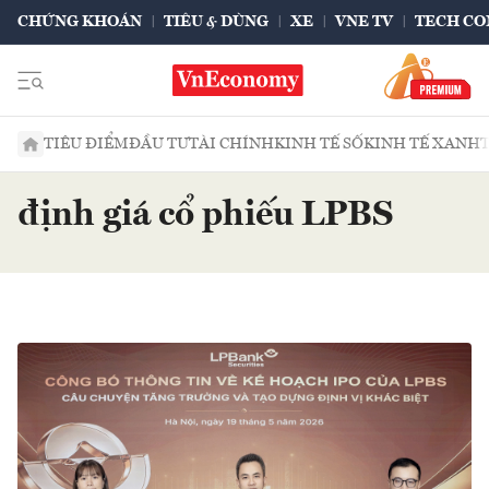
CHỨNG KHOÁN
TIÊU & DÙNG
XE
VNE TV
TECH CO
TIÊU ĐIỂM
ĐẦU TƯ
TÀI CHÍNH
KINH TẾ SỐ
KINH TẾ XANH
định giá cổ phiếu LPBS