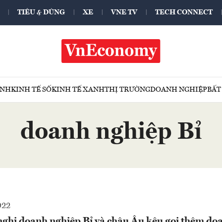
TIÊU & DÙNG
XE
VNE TV
TECH CONNECT
ÍNH
KINH TẾ SỐ
KINH TẾ XANH
THỊ TRƯỜNG
DOANH NGHIỆP
BẤT
doanh nghiệp Bỉ
022
nghị doanh nghiệp Bỉ và châu Âu kêu gọi thêm do