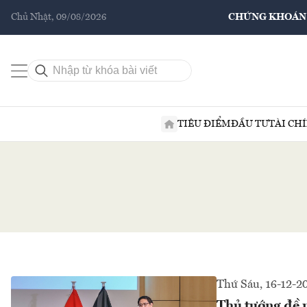
Chủ Nhật, 09/08/2026
CHỨNG KHOÁN
TIÊU ĐIỂM
ĐẦU TƯ
TÀI CH
Thứ Sáu, 16-12-2
Thủ tướng đề 