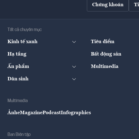
Chứng khoán
T
Tất cả chuyên mục
Kinh tế xanh
Tiêu điểm
Hạ tầng
Bất động sản
Ấn phẩm
Multimedia
Dân sinh
Multimedia
Ảnh
eMagazine
Podcast
Infographics
Ban Biên tập