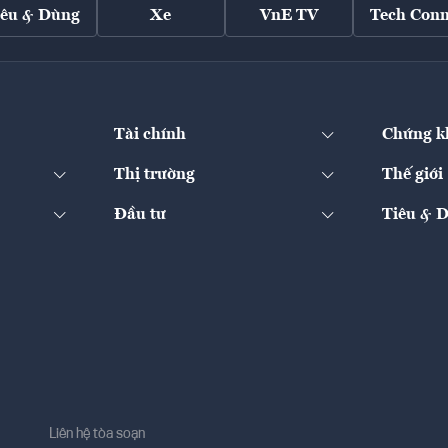
iêu & Dùng
Xe
VnE TV
Tech Conn
Tài chính
Chứng k
Thị trường
Thế giới
Đầu tư
Tiêu & 
Liên hệ tòa soạn