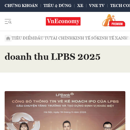
CHỨNG KHOÁN
TIÊU & DÙNG
XE
VNE TV
TECH CO
TIÊU ĐIỂM
ĐẦU TƯ
TÀI CHÍNH
KINH TẾ SỐ
KINH TẾ XANH
doanh thu LPBS 2025