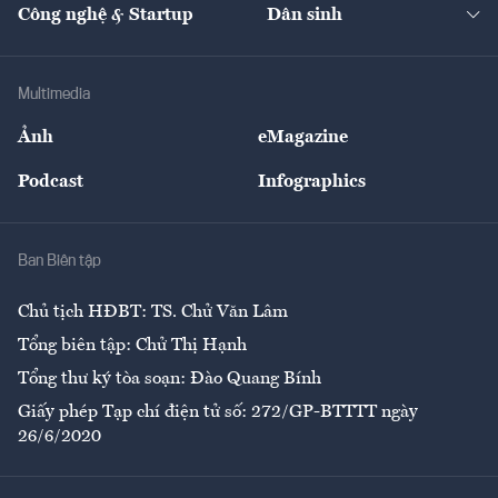
Nhà đầu tư
Du lịch
Công nghệ & Startup
Dân sinh
Tư vấn
Nông sản
Doanh nhân
Tư vấn Tiêu & Dùng
Infographics
Hạ tầng
Sức khỏe
Khung pháp lý
Doanh nghiệp
Địa phương
Thị trường
Bảo hiểm
Multimedia
Sự kiện
Nhân lực
Ảnh
eMagazine
Đẹp +
An sinh
Podcast
Infographics
Giải trí
Y tế
Nhà
Ban Biên tập
Ẩm thực
Chủ tịch HĐBT: TS. Chử Văn Lâm
Tổng biên tập: Chử Thị Hạnh
Tổng thư ký tòa soạn: Đào Quang Bính
Giấy phép Tạp chí điện tử số: 272/GP-BTTTT ngày
26/6/2020