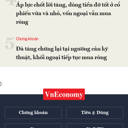
4
Áp lực chốt lời tăng, dòng tiền đỡ tốt ở cổ
phiếu vừa và nhỏ, vốn ngoại vẫn mua
ròng
5
Chứng khoán
Đà tăng chững lại tại ngưỡng cản kỹ
thuật, khối ngoại tiếp tục mua ròng
}
Chứng khoán
Tiêu & Dùng