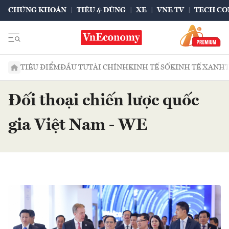
CHỨNG KHOÁN
TIÊU & DÙNG
XE
VNE TV
TECH CO
TIÊU ĐIỂM
ĐẦU TƯ
TÀI CHÍNH
KINH TẾ SỐ
KINH TẾ XANH
Đối thoại chiến lược quốc
gia Việt Nam - WE