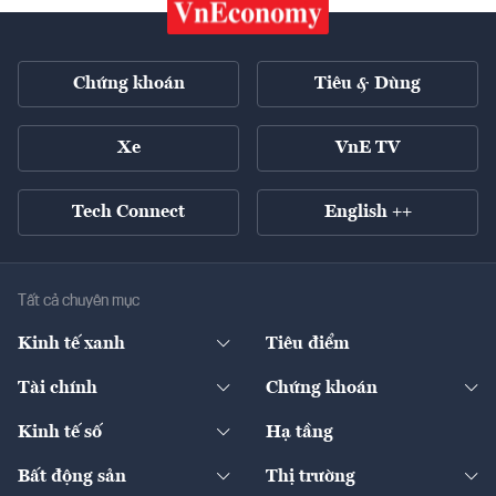
Chứng khoán
Tiêu & Dùng
Xe
VnE TV
Tech Connect
English ++
Tất cả chuyên mục
Kinh tế xanh
Tiêu điểm
Chuyển động xanh
Tài chính
Chứng khoán
Pháp lý
Ngân hàng
Doanh nghiệp niêm yết
Kinh tế số
Hạ tầng
Thương hiệu xanh
Thị trường vốn
Thị trường
Sản phẩm - Thị trường
Bất động sản
Thị trường
Diễn đàn
Thuế
Đầu tư