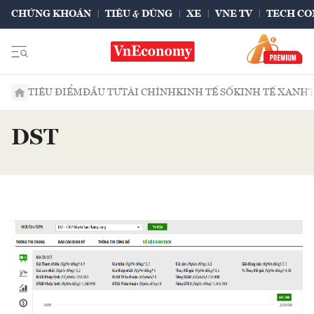
CHỨNG KHOÁN
TIÊU & DÙNG
XE
VNE TV
TECH CO
TIÊU ĐIỂM
ĐẦU TƯ
TÀI CHÍNH
KINH TẾ SỐ
KINH TẾ XANH
DST