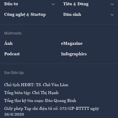
The Guide
Video
Đầu tư
Tiêu & Dùng
Quản trị số
Cafe BĐS
Thị trường
Kinh doanh
Kết nối
Tạp chí kinh tế Việt Nam
eMagazine
Nhà đầu tư
Du lịch
Công nghệ & Startup
Dân sinh
Tư vấn
Nông sản
Doanh nhân
Tư vấn Tiêu & Dùng
Infographics
Hạ tầng
Sức khỏe
Khung pháp lý
Doanh nghiệp
Địa phương
Thị trường
Bảo hiểm
Multimedia
Sự kiện
Nhân lực
Ảnh
eMagazine
Đẹp +
An sinh
Podcast
Infographics
Giải trí
Y tế
Nhà
Ban Biên tập
Ẩm thực
Chủ tịch HĐBT: TS. Chử Văn Lâm
Tổng biên tập: Chử Thị Hạnh
Tổng thư ký tòa soạn: Đào Quang Bính
Giấy phép Tạp chí điện tử số: 272/GP-BTTTT ngày
26/6/2020