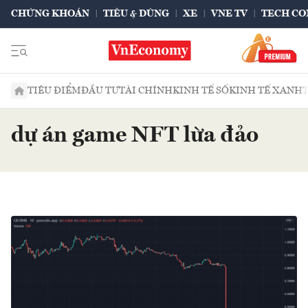
CHỨNG KHOÁN
TIÊU & DÙNG
XE
VNE TV
TECH CO
TIÊU ĐIỂM
ĐẦU TƯ
TÀI CHÍNH
KINH TẾ SỐ
KINH TẾ XANH
dự án game NFT lừa đảo