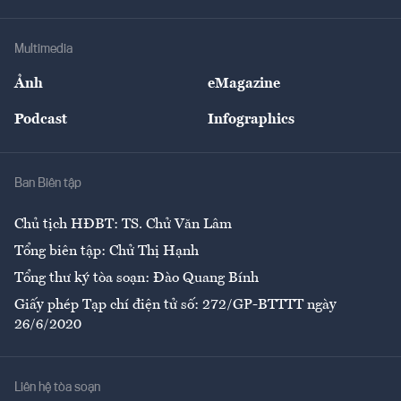
Hạ tầng
Sức khỏe
Khung pháp lý
Doanh nghiệp
Địa phương
Thị trường
Bảo hiểm
Multimedia
Sự kiện
Nhân lực
Ảnh
eMagazine
Đẹp +
An sinh
Podcast
Infographics
Giải trí
Y tế
Nhà
Ban Biên tập
Ẩm thực
Chủ tịch HĐBT: TS. Chử Văn Lâm
Tổng biên tập: Chử Thị Hạnh
Tổng thư ký tòa soạn: Đào Quang Bính
Giấy phép Tạp chí điện tử số: 272/GP-BTTTT ngày
26/6/2020
Liên hệ tòa soạn