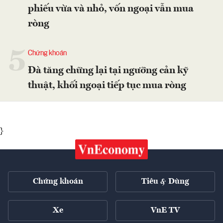
phiếu vừa và nhỏ, vốn ngoại vẫn mua
ròng
5
Chứng khoán
Đà tăng chững lại tại ngưỡng cản kỹ
thuật, khối ngoại tiếp tục mua ròng
}
Chứng khoán
Tiêu & Dùng
Xe
VnE TV