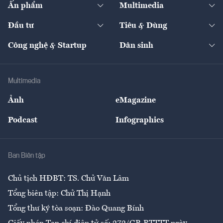
Ấn phẩm
Multimedia
Khung pháp lý
Start-up
Dự án
Công nghiệp
Chuyển động 24h
Đối thoại
The Guide
Video
Đầu tư
Tiêu & Dùng
Quản trị số
Cafe BĐS
Thị trường
Kinh doanh
Kết nối
Tạp chí kinh tế Việt Nam
eMagazine
Nhà đầu tư
Du lịch
Công nghệ & Startup
Dân sinh
Tư vấn
Nông sản
Doanh nhân
Tư vấn Tiêu & Dùng
Infographics
Hạ tầng
Sức khỏe
Khung pháp lý
Doanh nghiệp
Địa phương
Thị trường
Bảo hiểm
Multimedia
Sự kiện
Nhân lực
Ảnh
eMagazine
Đẹp +
An sinh
Podcast
Infographics
Giải trí
Y tế
Nhà
Ban Biên tập
Ẩm thực
Chủ tịch HĐBT: TS. Chử Văn Lâm
Tổng biên tập: Chử Thị Hạnh
Tổng thư ký tòa soạn: Đào Quang Bính