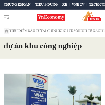
CHỨNG KHOÁN
TIÊU & DÙNG
XE
VNE TV
TECH CO
TIÊU ĐIỂM
ĐẦU TƯ
TÀI CHÍNH
KINH TẾ SỐ
KINH TẾ XANH
dự án khu công nghiệp