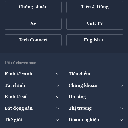
Chứng khoán
Tiêu & Dùng
Xe
VnE TV
Tech Connect
English ++
Tất cả chuyên mục
Kinh tế xanh
Tiêu điểm
Chuyển động xanh
Tài chính
Chứng khoán
Pháp lý
Ngân hàng
Doanh nghiệp niêm yết
Kinh tế số
Hạ tầng
Thương hiệu xanh
Thị trường vốn
Thị trường
Sản phẩm - Thị trường
Bất động sản
Thị trường
Diễn đàn
Thuế
Đầu tư
Tài sản số
Chính sách
Xuất nhập khẩu
Thế giới
Doanh nghiệp
Bảo hiểm
Quốc tế
Dịch vụ số
Thị trường
Khung pháp lý
Kinh tế
Chuyển động