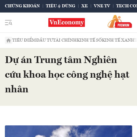
CHỨNG KHOÁN
TIÊU & DÙNG
XE
VNE TV
TECH CO
TIÊU ĐIỂM
ĐẦU TƯ
TÀI CHÍNH
KINH TẾ SỐ
KINH TẾ XANH
Dự án Trung tâm Nghiên
cứu khoa học công nghệ hạt
nhân