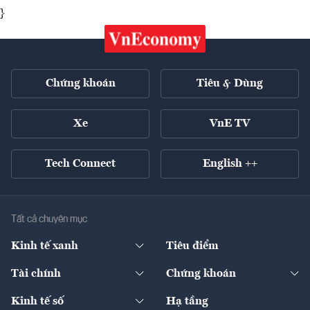
}
Chứng khoán
Tiêu & Dùng
Xe
VnE TV
Tech Connect
English ++
Tất cả chuyên mục
Kinh tế xanh
Tiêu điểm
Chuyển động xanh
Tài chính
Chứng khoán
Pháp lý
Ngân hàng
Doanh nghiệp niêm yết
Kinh tế số
Hạ tầng