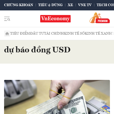
CHỨNG KHOÁN
TIÊU & DÙNG
XE
VNE TV
TECH CO
TIÊU ĐIỂM
ĐẦU TƯ
TÀI CHÍNH
KINH TẾ SỐ
KINH TẾ XANH
dự báo đồng USD