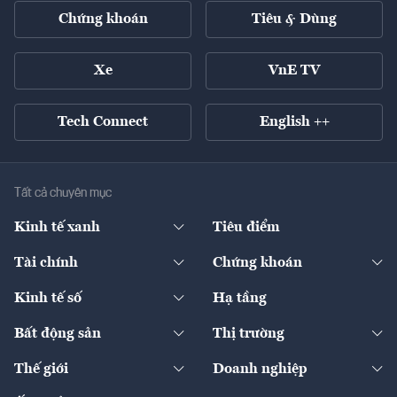
Chứng khoán
Tiêu & Dùng
Xe
VnE TV
Tech Connect
English ++
Tất cả chuyên mục
Kinh tế xanh
Tiêu điểm
Chuyển động xanh
Tài chính
Chứng khoán
Pháp lý
Ngân hàng
Doanh nghiệp niêm yết
Kinh tế số
Hạ tầng
Thương hiệu xanh
Thị trường vốn
Thị trường
Sản phẩm - Thị trường
Bất động sản
Thị trường
Diễn đàn
Thuế
Đầu tư
Tài sản số
Chính sách
Xuất nhập khẩu
Thế giới
Doanh nghiệp
Bảo hiểm
Quốc tế
Dịch vụ số
Thị trường
Khung pháp lý
Kinh tế
Chuyển động