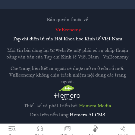
Bản quyền thuộc về
VnEconomy
Tạp chí điện tử của Hội Khoa học Kinh tế Việt Nam
Mọi tin bài đăng lại từ website này phải có sự chấp thuận
bằng văn bản của
Tạp chí Kinh tế Việt Nam - VnEconomy
Các trang liên kết ra ngoài sẽ được mở ra ở cửa sổ mới.
VnEconomy không chịu trách nhiệm nội dung các trang
ngoài.
Thiết kế và phát triển bởi
Hemera Media
Dựa trên nền tảng
Hemera AI CMS