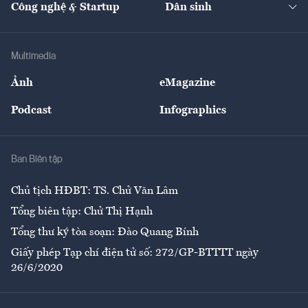
Công nghệ & Startup
Dân sinh
Tư vấn
Nông sản
Doanh nhân
Tư vấn Tiêu & Dùng
Infographics
Hạ tầng
Sức khỏe
Khung pháp lý
Doanh nghiệp
Địa phương
Thị trường
Bảo hiểm
Multimedia
Sự kiện
Nhân lực
Ảnh
eMagazine
Đẹp +
An sinh
Podcast
Infographics
Giải trí
Y tế
Nhà
Ban Biên tập
Ẩm thực
Chủ tịch HĐBT: TS. Chử Văn Lâm
Tổng biên tập: Chử Thị Hạnh
Tổng thư ký tòa soạn: Đào Quang Bính
Giấy phép Tạp chí điện tử số: 272/GP-BTTTT ngày
26/6/2020