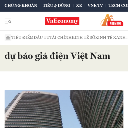
CHỨNG KHOÁN
TIÊU & DÙNG
XE
VNE TV
TECH CO
TIÊU ĐIỂM
ĐẦU TƯ
TÀI CHÍNH
KINH TẾ SỐ
KINH TẾ XANH
dự báo giá điện Việt Nam