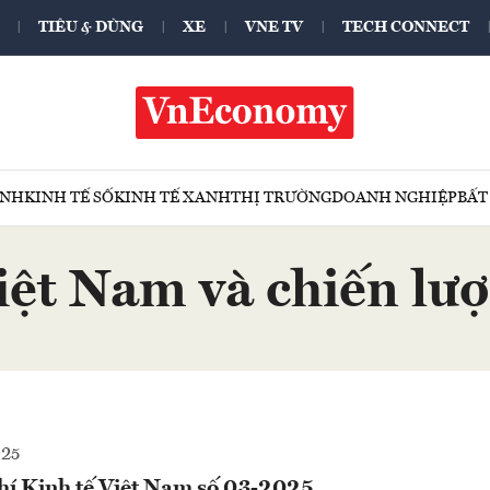
TIÊU & DÙNG
XE
VNE TV
TECH CONNECT
ÍNH
KINH TẾ SỐ
KINH TẾ XANH
THỊ TRƯỜNG
DOANH NGHIỆP
BẤT
iệt Nam và chiến lượ
025
hí Kinh tế Việt Nam số 03-2025