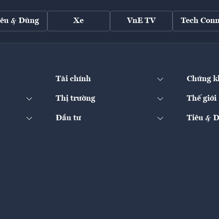
iêu & Dùng
Xe
VnE TV
Tech Conn
Tài chính
Chứng k
Thị trường
Thế giới
Đầu tư
Tiêu & 