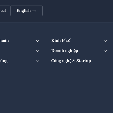
ect
English ++
hoán
Kinh tế số
Doanh nghiệp
Dùng
Công nghệ & Startup