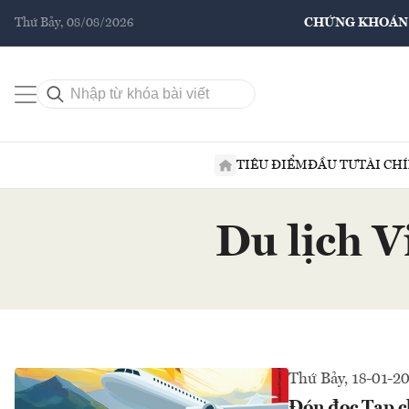
Thứ Bảy, 08/08/2026
CHỨNG KHOÁN
TIÊU ĐIỂM
ĐẦU TƯ
TÀI CH
Du lịch V
Thứ Bảy, 18-01-2
Đón đọc Tạp c