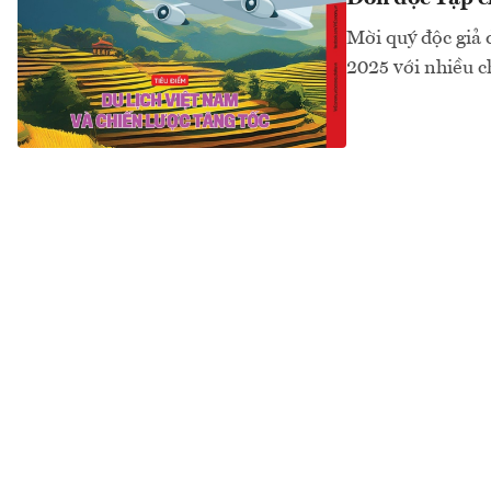
Mời quý độc giả 
2025 với nhiều c