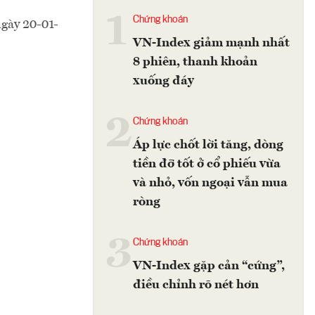
1
Chứng khoán
ngày 20-01-
VN-Index giảm mạnh nhất
8 phiên, thanh khoản
xuống đáy
2
Chứng khoán
Áp lực chốt lời tăng, dòng
tiền đỡ tốt ở cổ phiếu vừa
và nhỏ, vốn ngoại vẫn mua
ròng
3
Chứng khoán
VN-Index gặp cản “cứng”,
điều chỉnh rõ nét hơn