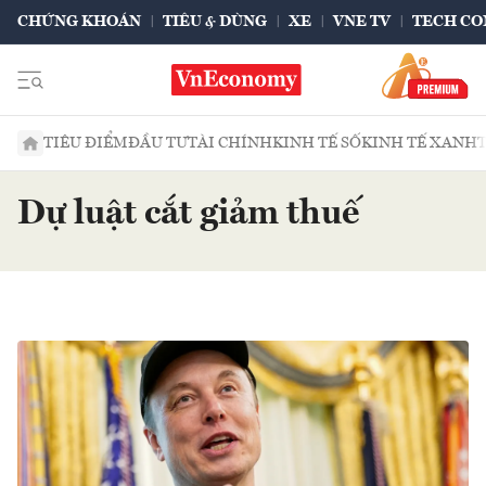
CHỨNG KHOÁN
TIÊU & DÙNG
XE
VNE TV
TECH CO
TIÊU ĐIỂM
ĐẦU TƯ
TÀI CHÍNH
KINH TẾ SỐ
KINH TẾ XANH
Dự luật cắt giảm thuế