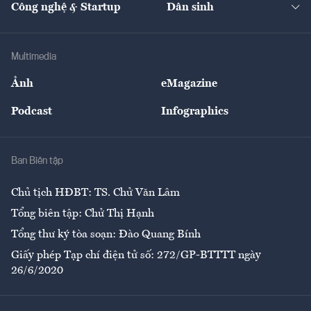
Công nghệ & Startup
Dân sinh
Tư vấn
Nông sản
Doanh nhân
Tư vấn Tiêu & Dùng
Infographics
Hạ tầng
Sức khỏe
Khung pháp lý
Doanh nghiệp
Địa phương
Thị trường
Bảo hiểm
Multimedia
Sự kiện
Nhân lực
Ảnh
eMagazine
Đẹp +
An sinh
Podcast
Infographics
Giải trí
Y tế
Nhà
Ban Biên tập
Ẩm thực
Chủ tịch HĐBT: TS. Chử Văn Lâm
Tổng biên tập: Chử Thị Hạnh
Tổng thư ký tòa soạn: Đào Quang Bính
Giấy phép Tạp chí điện tử số: 272/GP-BTTTT ngày
26/6/2020