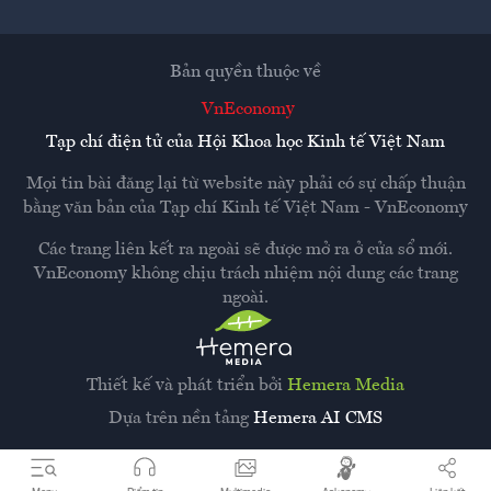
Bản quyền thuộc về
VnEconomy
Tạp chí điện tử của Hội Khoa học Kinh tế Việt Nam
Mọi tin bài đăng lại từ website này phải có sự chấp thuận
bằng văn bản của
Tạp chí Kinh tế Việt Nam - VnEconomy
Các trang liên kết ra ngoài sẽ được mở ra ở cửa sổ mới.
VnEconomy không chịu trách nhiệm nội dung các trang
ngoài.
Thiết kế và phát triển bởi
Hemera Media
Dựa trên nền tảng
Hemera AI CMS