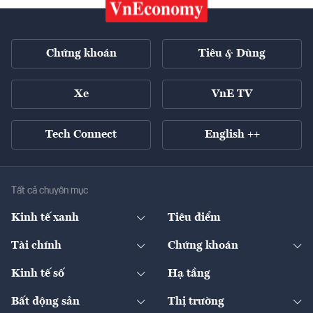
Chứng khoán
Tiêu & Dùng
Xe
VnE TV
Tech Connect
English ++
Tất cả chuyên mục
Kinh tế xanh
Tiêu điểm
Chuyển động xanh
Tài chính
Chứng khoán
Pháp lý
Ngân hàng
Doanh nghiệp niêm yết
Kinh tế số
Hạ tầng
Thương hiệu xanh
Thị trường vốn
Thị trường
Sản phẩm - Thị trường
Bất động sản
Thị trường
Diễn đàn