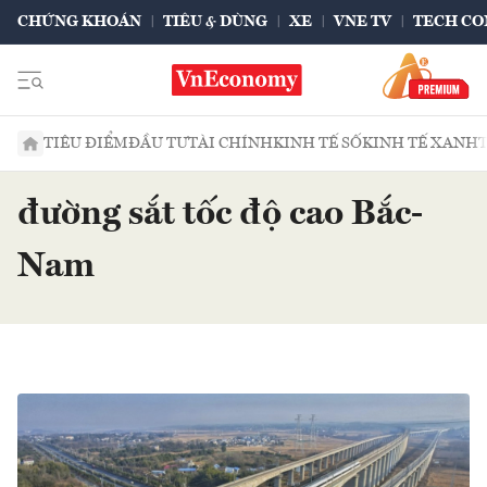
CHỨNG KHOÁN
TIÊU & DÙNG
XE
VNE TV
TECH CO
TIÊU ĐIỂM
ĐẦU TƯ
TÀI CHÍNH
KINH TẾ SỐ
KINH TẾ XANH
đường sắt tốc độ cao Bắc-
Nam