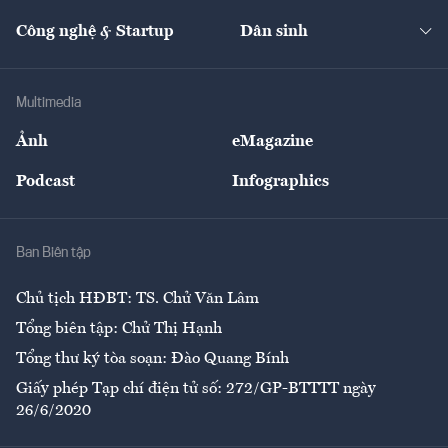
Cafe BĐS
Thị trường
Kinh doanh
Kết nối
Tạp chí kinh tế Việt Nam
eMagazine
Nhà đầu tư
Du lịch
Công nghệ & Startup
Dân sinh
Tư vấn
Nông sản
Doanh nhân
Tư vấn Tiêu & Dùng
Infographics
Hạ tầng
Sức khỏe
Khung pháp lý
Doanh nghiệp
Địa phương
Thị trường
Bảo hiểm
Multimedia
Sự kiện
Nhân lực
Ảnh
eMagazine
Đẹp +
An sinh
Podcast
Infographics
Giải trí
Y tế
Nhà
Ban Biên tập
Ẩm thực
Chủ tịch HĐBT: TS. Chử Văn Lâm
Tổng biên tập: Chử Thị Hạnh
Tổng thư ký tòa soạn: Đào Quang Bính
Giấy phép Tạp chí điện tử số: 272/GP-BTTTT ngày
26/6/2020