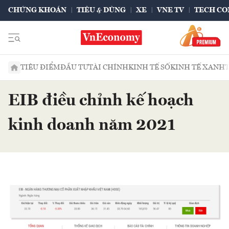
CHỨNG KHOÁN
TIÊU & DÙNG
XE
VNE TV
TECH CO
TIÊU ĐIỂM
ĐẦU TƯ
TÀI CHÍNH
KINH TẾ SỐ
KINH TẾ XANH
EIB điều chỉnh kế hoạch
kinh doanh năm 2021