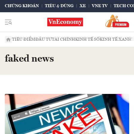
CHỨNG KHOÁN
TIÊU & DÙNG
XE
VNE TV
TECH CO
TIÊU ĐIỂM
ĐẦU TƯ
TÀI CHÍNH
KINH TẾ SỐ
KINH TẾ XANH
faked news