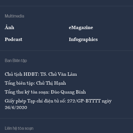
Hạ tầng
Sức khỏe
Khung pháp lý
Doanh nghiệp
Địa phương
Thị trường
Bảo hiểm
Multimedia
Sự kiện
Nhân lực
Ảnh
eMagazine
Đẹp +
An sinh
Podcast
Infographics
Giải trí
Y tế
Nhà
Ban Biên tập
Ẩm thực
Chủ tịch HĐBT: TS. Chử Văn Lâm
Tổng biên tập: Chử Thị Hạnh
Tổng thư ký tòa soạn: Đào Quang Bính
Giấy phép Tạp chí điện tử số: 272/GP-BTTTT ngày
26/6/2020
Liên hệ tòa soạn