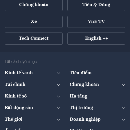
Chứng khoán
Tiêu & Dùng
Xe
VnE TV
Tech Connect
English ++
Tất cả chuyên mục
Kinh tế xanh
Tiêu điểm
Chuyển động xanh
Tài chính
Chứng khoán
Pháp lý
Ngân hàng
Doanh nghiệp niêm yết
Kinh tế số
Hạ tầng
Thương hiệu xanh
Thị trường vốn
Thị trường
Sản phẩm - Thị trường
Bất động sản
Thị trường
Diễn đàn
Thuế
Đầu tư
Tài sản số
Chính sách
Xuất nhập khẩu
Thế giới
Doanh nghiệp
Bảo hiểm
Quốc tế
Dịch vụ số
Thị trường
Khung pháp lý
Kinh tế
Chuyển động