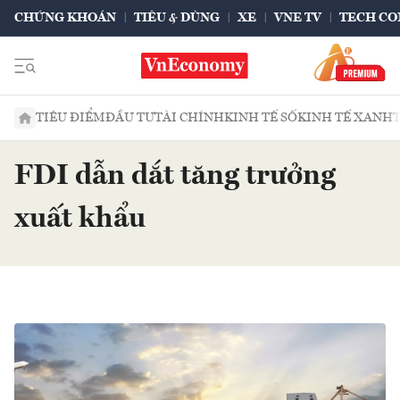
CHỨNG KHOÁN
TIÊU & DÙNG
XE
VNE TV
TECH CO
TIÊU ĐIỂM
ĐẦU TƯ
TÀI CHÍNH
KINH TẾ SỐ
KINH TẾ XANH
FDI dẫn dắt tăng trưởng
xuất khẩu