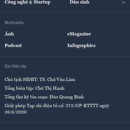
Công nghệ & Startup
Dân sinh
Tư vấn
Nông sản
Doanh nhân
Tư vấn Tiêu & Dùng
Infographics
Hạ tầng
Sức khỏe
Khung pháp lý
Doanh nghiệp
Địa phương
Thị trường
Bảo hiểm
Multimedia
Sự kiện
Nhân lực
Ảnh
eMagazine
Đẹp +
An sinh
Podcast
Infographics
Giải trí
Y tế
Nhà
Ban Biên tập
Ẩm thực
Chủ tịch HĐBT: TS. Chử Văn Lâm
Tổng biên tập: Chử Thị Hạnh
Tổng thư ký tòa soạn: Đào Quang Bính
Giấy phép Tạp chí điện tử số: 272/GP-BTTTT ngày
26/6/2020