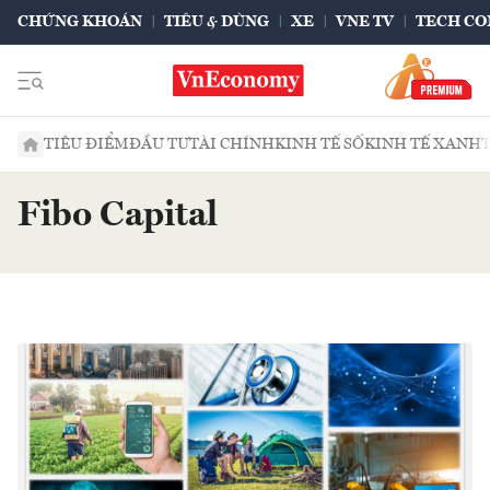
CHỨNG KHOÁN
TIÊU & DÙNG
XE
VNE TV
TECH CO
TIÊU ĐIỂM
ĐẦU TƯ
TÀI CHÍNH
KINH TẾ SỐ
KINH TẾ XANH
Fibo Capital