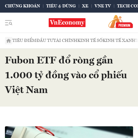
CHỨNG KHOÁN
TIÊU & DÙNG
XE
VNE TV
TECH CO
TIÊU ĐIỂM
ĐẦU TƯ
TÀI CHÍNH
KINH TẾ SỐ
KINH TẾ XANH
Fubon ETF đổ ròng gần
1.000 tỷ đồng vào cổ phiếu
Việt Nam