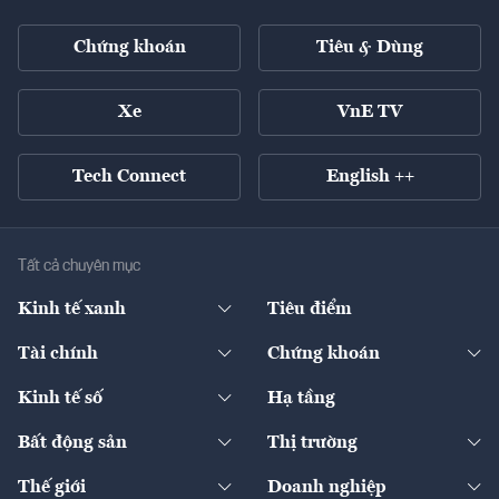
Chứng khoán
Tiêu & Dùng
Xe
VnE TV
Tech Connect
English ++
Tất cả chuyên mục
Kinh tế xanh
Tiêu điểm
Chuyển động xanh
Tài chính
Chứng khoán
Pháp lý
Ngân hàng
Doanh nghiệp niêm yết
Kinh tế số
Hạ tầng
Thương hiệu xanh
Thị trường vốn
Thị trường
Sản phẩm - Thị trường
Bất động sản
Thị trường
Diễn đàn
Thuế
Đầu tư
Tài sản số
Chính sách
Xuất nhập khẩu
Thế giới
Doanh nghiệp
Bảo hiểm
Quốc tế