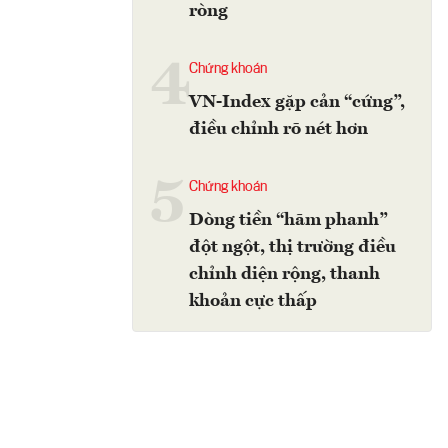
ròng
4
Chứng khoán
VN-Index gặp cản “cứng”,
điều chỉnh rõ nét hơn
5
Chứng khoán
Dòng tiền “hãm phanh”
đột ngột, thị trường điều
chỉnh diện rộng, thanh
khoản cực thấp