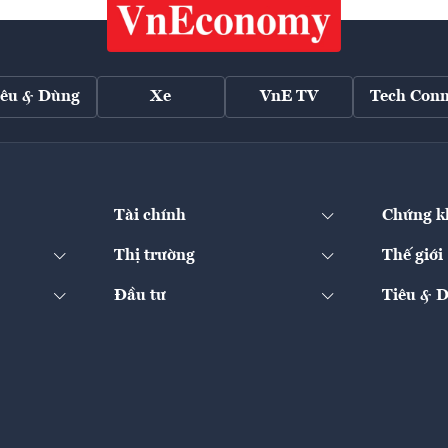
iêu & Dùng
Xe
VnE TV
Tech Conn
Tài chính
Chứng k
Thị trường
Thế giới
Đầu tư
Tiêu & 