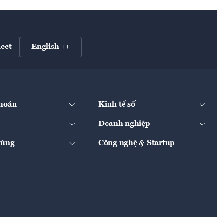
ect
English ++
hoán
Kinh tế số
Doanh nghiệp
Dùng
Công nghệ & Startup