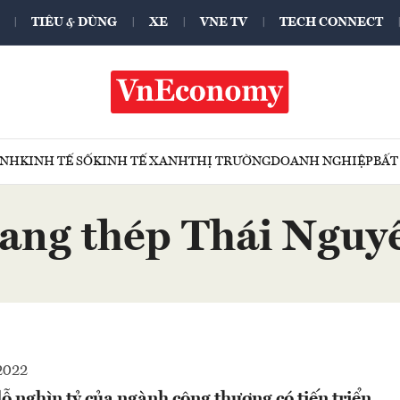
TIÊU & DÙNG
XE
VNE TV
TECH CONNECT
ÍNH
KINH TẾ SỐ
KINH TẾ XANH
THỊ TRƯỜNG
DOANH NGHIỆP
BẤT
ang thép Thái Nguy
2022
lỗ nghìn tỷ của ngành công thương có tiến triển