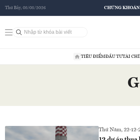
Thứ Bảy, 08/08/2026
CHỨNG KHOÁN
TIÊU ĐIỂM
ĐẦU TƯ
TÀI CH
G
Thứ Năm, 22-12-
12 dự án thua 