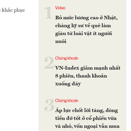
1
Video
c khắc phục
Bỏ mức lương cao ở Nhật,
chàng kỹ sư về quê làm
giàu từ loài vật ít người
nuôi
2
Chứng khoán
VN-Index giảm mạnh nhất
8 phiên, thanh khoản
xuống đáy
3
Chứng khoán
Áp lực chốt lời tăng, dòng
tiền đỡ tốt ở cổ phiếu vừa
và nhỏ, vốn ngoại vẫn mua