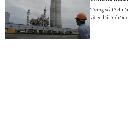
Trong số 12 dự á
và có lãi, 7 dự á