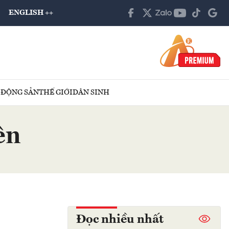
ENGLISH ++
 ĐỘNG SẢN
THẾ GIỚI
DÂN SINH
ên
Đọc nhiều nhất