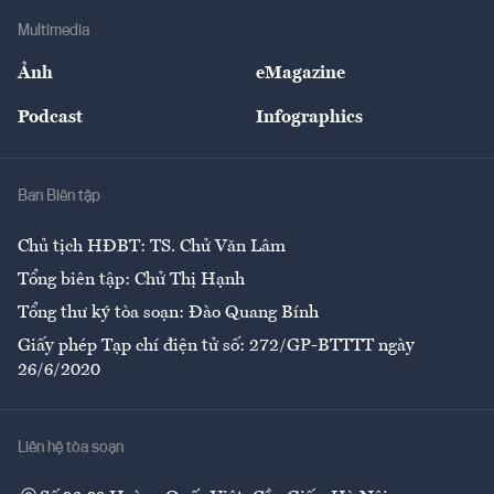
Doanh nghiệp
Địa phương
Thị trường
Bảo hiểm
Multimedia
Sự kiện
Nhân lực
Ảnh
eMagazine
Đẹp +
An sinh
Podcast
Infographics
Giải trí
Y tế
Nhà
Ban Biên tập
Ẩm thực
Chủ tịch HĐBT: TS. Chử Văn Lâm
Tổng biên tập: Chử Thị Hạnh
Tổng thư ký tòa soạn: Đào Quang Bính
Giấy phép Tạp chí điện tử số: 272/GP-BTTTT ngày
26/6/2020
Liên hệ tòa soạn