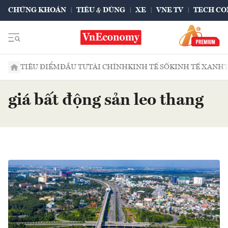
CHỨNG KHOÁN
TIÊU & DÙNG
XE
VNE TV
TECH CO
TIÊU ĐIỂM
ĐẦU TƯ
TÀI CHÍNH
KINH TẾ SỐ
KINH TẾ XANH
giá bất động sản leo thang