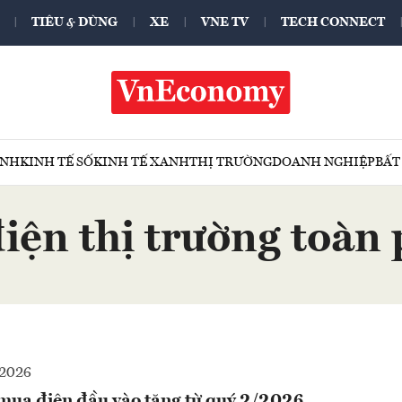
TIÊU & DÙNG
XE
VNE TV
TECH CONNECT
ÍNH
KINH TẾ SỐ
KINH TẾ XANH
THỊ TRƯỜNG
DOANH NGHIỆP
BẤT
điện thị trường toàn
-2026
 mua điện đầu vào tăng từ quý 2/2026