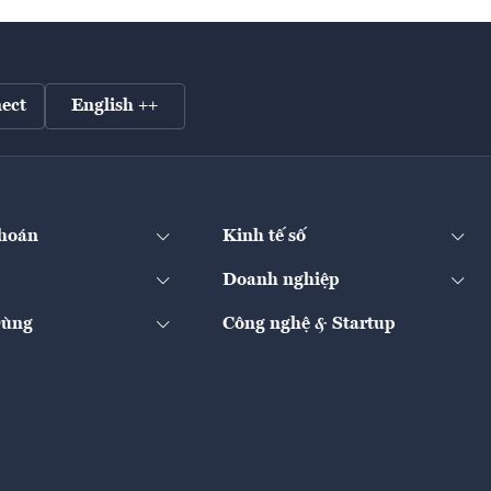
ect
English ++
hoán
Kinh tế số
Doanh nghiệp
Dùng
Công nghệ & Startup