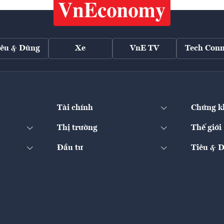
iêu & Dùng
Xe
VnE TV
Tech Conn
Tài chính
Chứng k
Thị trường
Thế giới
Đầu tư
Tiêu & 