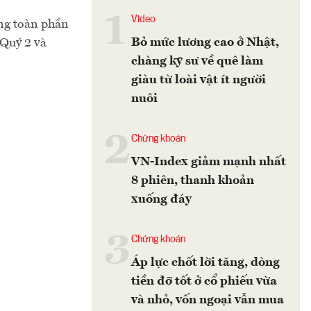
1
Video
ờng toàn phần
Bỏ mức lương cao ở Nhật,
 Quý 2 và
chàng kỹ sư về quê làm
giàu từ loài vật ít người
nuôi
2
Chứng khoán
VN-Index giảm mạnh nhất
8 phiên, thanh khoản
xuống đáy
3
Chứng khoán
Áp lực chốt lời tăng, dòng
tiền đỡ tốt ở cổ phiếu vừa
và nhỏ, vốn ngoại vẫn mua