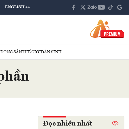
ENGLISH ++
 ĐỘNG SẢN
THẾ GIỚI
DÂN SINH
 phần
Đọc nhiều nhất