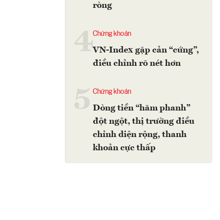
ròng
4
Chứng khoán
VN-Index gặp cản “cứng”,
điều chỉnh rõ nét hơn
5
Chứng khoán
Dòng tiền “hãm phanh”
đột ngột, thị trường điều
chỉnh diện rộng, thanh
khoản cực thấp