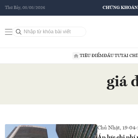
Thứ Bảy, 08/08/2026
CHỨNG KHOÁN
TIÊU ĐIỂM
ĐẦU TƯ
TÀI CH
giá 
Chủ Nhật, 19-04
Áp lực chi phí