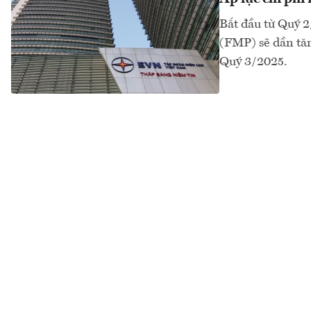
Bắt đầu từ Quý 2
(FMP) sẽ dần tă
Quý 3/2025.