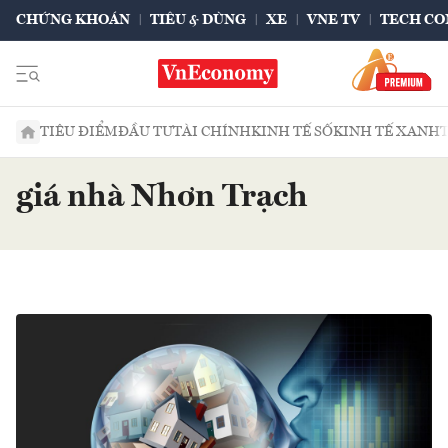
CHỨNG KHOÁN
TIÊU & DÙNG
XE
VNE TV
TECH CO
TIÊU ĐIỂM
ĐẦU TƯ
TÀI CHÍNH
KINH TẾ SỐ
KINH TẾ XANH
giá nhà Nhơn Trạch