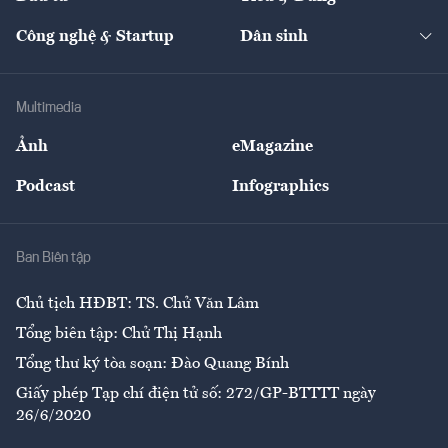
Quản trị số
Cafe BĐS
Thị trường
Kinh doanh
Kết nối
Tạp chí kinh tế Việt Nam
eMagazine
Nhà đầu tư
Du lịch
Công nghệ & Startup
Dân sinh
Tư vấn
Nông sản
Doanh nhân
Tư vấn Tiêu & Dùng
Infographics
Hạ tầng
Sức khỏe
Khung pháp lý
Doanh nghiệp
Địa phương
Thị trường
Bảo hiểm
Multimedia
Sự kiện
Nhân lực
Ảnh
eMagazine
Đẹp +
An sinh
Podcast
Infographics
Giải trí
Y tế
Nhà
Ban Biên tập
Ẩm thực
Chủ tịch HĐBT: TS. Chử Văn Lâm
Tổng biên tập: Chử Thị Hạnh
Tổng thư ký tòa soạn: Đào Quang Bính
Giấy phép Tạp chí điện tử số: 272/GP-BTTTT ngày
26/6/2020