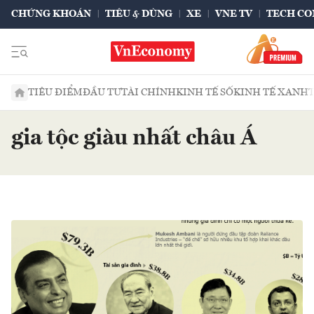
CHỨNG KHOÁN
TIÊU & DÙNG
XE
VNE TV
TECH CO
TIÊU ĐIỂM
ĐẦU TƯ
TÀI CHÍNH
KINH TẾ SỐ
KINH TẾ XANH
gia tộc giàu nhất châu Á