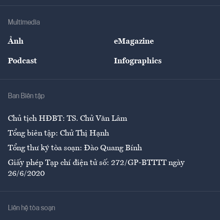
Khung pháp lý
Doanh nghiệp
Địa phương
Thị trường
Bảo hiểm
Multimedia
Sự kiện
Nhân lực
Ảnh
eMagazine
Đẹp +
An sinh
Podcast
Infographics
Giải trí
Y tế
Nhà
Ban Biên tập
Ẩm thực
Chủ tịch HĐBT: TS. Chử Văn Lâm
Tổng biên tập: Chử Thị Hạnh
Tổng thư ký tòa soạn: Đào Quang Bính
Giấy phép Tạp chí điện tử số: 272/GP-BTTTT ngày
26/6/2020
Liên hệ tòa soạn