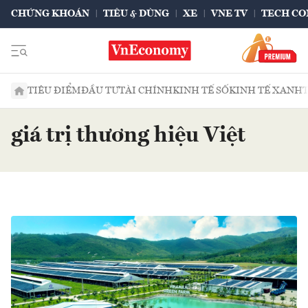
CHỨNG KHOÁN
TIÊU & DÙNG
XE
VNE TV
TECH CO
TIÊU ĐIỂM
ĐẦU TƯ
TÀI CHÍNH
KINH TẾ SỐ
KINH TẾ XANH
giá trị thương hiệu Việt