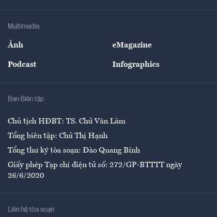
Hạ tầng
Sức khỏe
Khung pháp lý
Doanh nghiệp
Địa phương
Thị trường
Bảo hiểm
Multimedia
Sự kiện
Nhân lực
Ảnh
eMagazine
Đẹp +
An sinh
Podcast
Infographics
Giải trí
Y tế
Nhà
Ban Biên tập
Ẩm thực
Chủ tịch HĐBT: TS. Chử Văn Lâm
Tổng biên tập: Chử Thị Hạnh
Tổng thư ký tòa soạn: Đào Quang Bính
Giấy phép Tạp chí điện tử số: 272/GP-BTTTT ngày
26/6/2020
Liên hệ tòa soạn