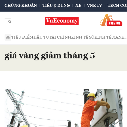
CHỨNG KHOÁN
TIÊU & DÙNG
XE
VNE TV
TECH CO
TIÊU ĐIỂM
ĐẦU TƯ
TÀI CHÍNH
KINH TẾ SỐ
KINH TẾ XANH
giá vàng giảm tháng 5