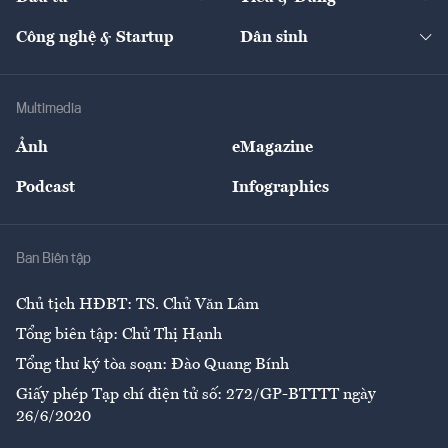
Quản trị số
Cafe BĐS
Thị trường
Kinh doanh
Kết nối
Tạp chí kinh tế Việt Nam
eMagazine
Nhà đầu tư
Du lịch
Công nghệ & Startup
Dân sinh
Tư vấn
Nông sản
Doanh nhân
Tư vấn Tiêu & Dùng
Infographics
Hạ tầng
Sức khỏe
Khung pháp lý
Doanh nghiệp
Địa phương
Thị trường
Bảo hiểm
Multimedia
Sự kiện
Nhân lực
Ảnh
eMagazine
Đẹp +
An sinh
Podcast
Infographics
Giải trí
Y tế
Nhà
Ban Biên tập
Ẩm thực
Chủ tịch HĐBT: TS. Chử Văn Lâm
Tổng biên tập: Chử Thị Hạnh
Tổng thư ký tòa soạn: Đào Quang Bính
Giấy phép Tạp chí điện tử số: 272/GP-BTTTT ngày
26/6/2020