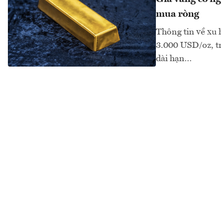
mua ròng
Thông tin về xu
3.000 USD/oz, tro
dài hạn...