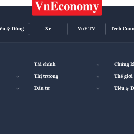
iêu & Dùng
Xe
VnE TV
Tech Conn
Tài chính
Chứng k
Thị trường
Thế giới
Đầu tư
Tiêu & 