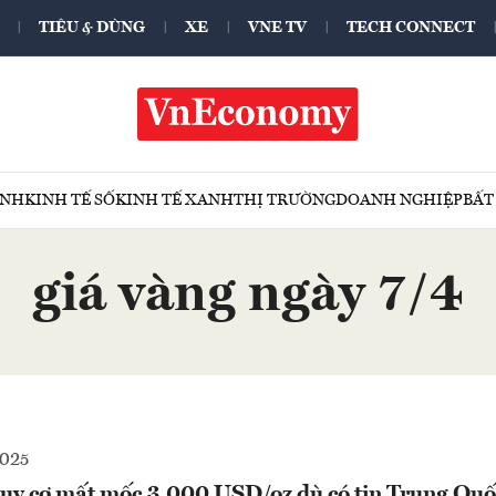
TIÊU & DÙNG
XE
VNE TV
TECH CONNECT
ÍNH
KINH TẾ SỐ
KINH TẾ XANH
THỊ TRƯỜNG
DOANH NGHIỆP
BẤT
giá vàng ngày 7/4
2025
uy cơ mất mốc 3.000 USD/oz dù có tin Trung Quốc