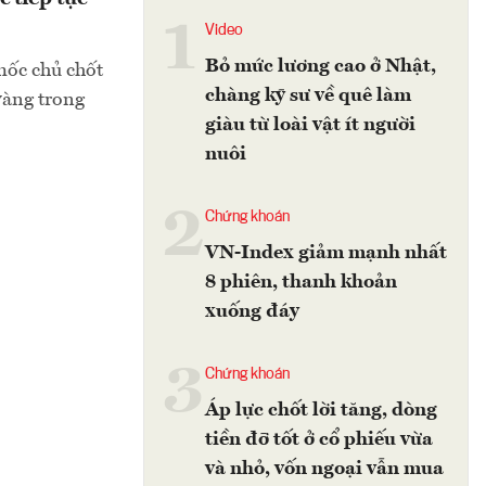
1
Video
Bỏ mức lương cao ở Nhật,
mốc chủ chốt
chàng kỹ sư về quê làm
 vàng trong
giàu từ loài vật ít người
nuôi
2
Chứng khoán
VN-Index giảm mạnh nhất
8 phiên, thanh khoản
xuống đáy
3
Chứng khoán
Áp lực chốt lời tăng, dòng
tiền đỡ tốt ở cổ phiếu vừa
và nhỏ, vốn ngoại vẫn mua