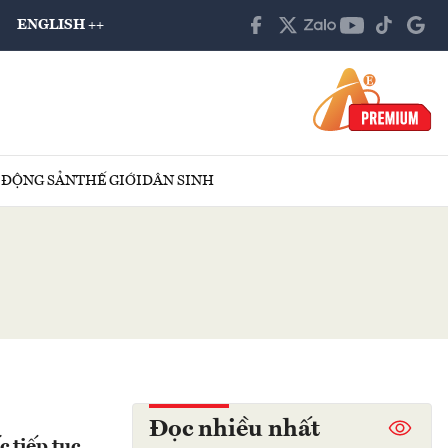
ENGLISH ++
 ĐỘNG SẢN
THẾ GIỚI
DÂN SINH
Đọc nhiều nhất
 tiếp tục