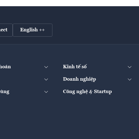
ect
English ++
hoán
Kinh tế số
Doanh nghiệp
Dùng
Công nghệ & Startup