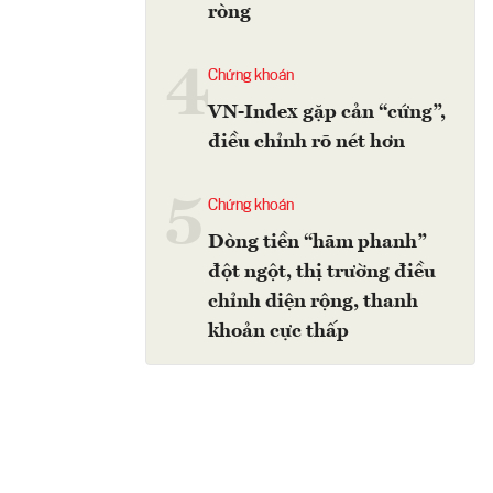
ròng
4
Chứng khoán
VN-Index gặp cản “cứng”,
điều chỉnh rõ nét hơn
5
Chứng khoán
Dòng tiền “hãm phanh”
đột ngột, thị trường điều
chỉnh diện rộng, thanh
khoản cực thấp