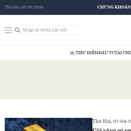
Thứ Sáu, 07/08/2026
CHỨNG KHOÁN
TIÊU ĐIỂM
ĐẦU TƯ
TÀI CH
Thứ Hai, 07-04-
Giá vàng có ng