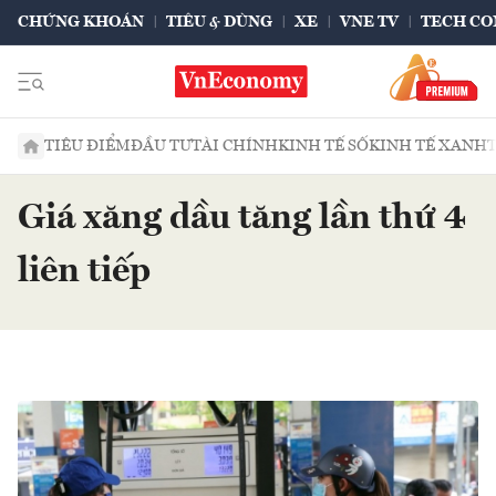
CHỨNG KHOÁN
TIÊU & DÙNG
XE
VNE TV
TECH CO
TIÊU ĐIỂM
ĐẦU TƯ
TÀI CHÍNH
KINH TẾ SỐ
KINH TẾ XANH
Giá xăng dầu tăng lần thứ 4
liên tiếp