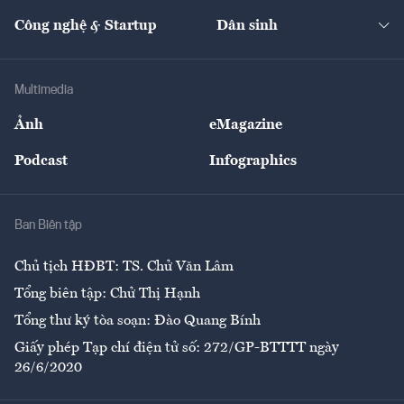
Kinh doanh
Kết nối
Tạp chí kinh tế Việt Nam
eMagazine
Nhà đầu tư
Du lịch
Công nghệ & Startup
Dân sinh
Tư vấn
Nông sản
Doanh nhân
Tư vấn Tiêu & Dùng
Infographics
Hạ tầng
Sức khỏe
Khung pháp lý
Doanh nghiệp
Địa phương
Thị trường
Bảo hiểm
Multimedia
Sự kiện
Nhân lực
Ảnh
eMagazine
Đẹp +
An sinh
Podcast
Infographics
Giải trí
Y tế
Nhà
Ban Biên tập
Ẩm thực
Chủ tịch HĐBT: TS. Chử Văn Lâm
Tổng biên tập: Chử Thị Hạnh
Tổng thư ký tòa soạn: Đào Quang Bính
Giấy phép Tạp chí điện tử số: 272/GP-BTTTT ngày
26/6/2020