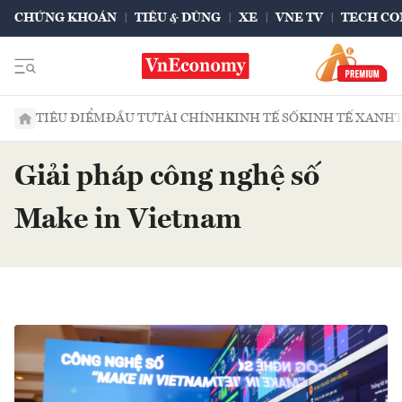
CHỨNG KHOÁN
TIÊU & DÙNG
XE
VNE TV
TECH CO
TIÊU ĐIỂM
ĐẦU TƯ
TÀI CHÍNH
KINH TẾ SỐ
KINH TẾ XANH
Giải pháp công nghệ số
Make in Vietnam