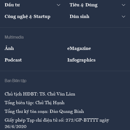
The Guide
Video
Đầu tư
Tiêu & Dùng
Quản trị số
Cafe BĐS
Thị trường
Kinh doanh
Kết nối
Tạp chí kinh tế Việt Nam
eMagazine
Nhà đầu tư
Du lịch
Công nghệ & Startup
Dân sinh
Tư vấn
Nông sản
Doanh nhân
Tư vấn Tiêu & Dùng
Infographics
Hạ tầng
Sức khỏe
Khung pháp lý
Doanh nghiệp
Địa phương
Thị trường
Bảo hiểm
Multimedia
Sự kiện
Nhân lực
Ảnh
eMagazine
Đẹp +
An sinh
Podcast
Infographics
Giải trí
Y tế
Nhà
Ban Biên tập
Ẩm thực
Chủ tịch HĐBT: TS. Chử Văn Lâm
Tổng biên tập: Chử Thị Hạnh
Tổng thư ký tòa soạn: Đào Quang Bính
Giấy phép Tạp chí điện tử số: 272/GP-BTTTT ngày
26/6/2020