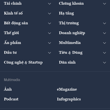
Chuyển động xanh
Tài chính
Chứng khoán
Pháp lý
Ngân hàng
Doanh nghiệp niêm yết
Kinh tế số
Hạ tầng
Thương hiệu xanh
Thị trường vốn
Thị trường
Sản phẩm - Thị trường
Bất động sản
Thị trường
Diễn đàn
Thuế
Đầu tư
Tài sản số
Chính sách
Xuất nhập khẩu
Thế giới
Doanh nghiệp
Bảo hiểm
Quốc tế
Dịch vụ số
Thị trường
Khung pháp lý
Kinh tế
Chuyển động
Ấn phẩm
Multimedia
Khung pháp lý
Start-up
Dự án
Công nghiệp
Chuyển động 24h
Đối thoại
The Guide
Video
Đầu tư
Tiêu & Dùng
Quản trị số
Cafe BĐS
Thị trường
Kinh doanh
Kết nối
Tạp chí kinh tế Việt Nam
eMagazine
Nhà đầu tư
Du lịch
Công nghệ & Startup
Dân sinh
Tư vấn
Nông sản
Doanh nhân
Tư vấn Tiêu & Dùng
Infographics
Hạ tầng
Sức khỏe
Khung pháp lý
Doanh nghiệp
Địa phương
Thị trường
Bảo hiểm
Multimedia
Sự kiện
Nhân lực
Ảnh
eMagazine
Đẹp +
An sinh
Podcast
Infographics
Giải trí
Y tế
Nhà