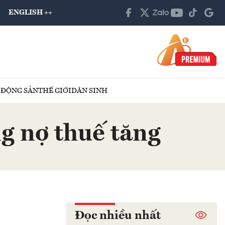
ENGLISH ++
 ĐỘNG SẢN
THẾ GIỚI
DÂN SINH
ng nợ thuế tăng
Đọc nhiều nhất