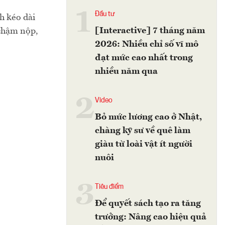
1
Đầu tư
h kéo dài
[Interactive] 7 tháng năm
 chậm nộp,
2026: Nhiều chỉ số vĩ mô
đạt mức cao nhất trong
nhiều năm qua
2
Video
Bỏ mức lương cao ở Nhật,
chàng kỹ sư về quê làm
giàu từ loài vật ít người
nuôi
3
Tiêu điểm
Để quyết sách tạo ra tăng
trưởng: Nâng cao hiệu quả