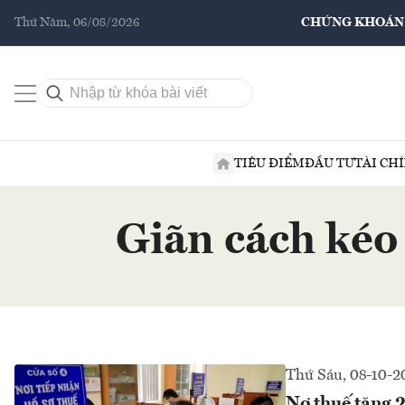
Thứ Năm, 06/08/2026
CHỨNG KHOÁN
TIÊU ĐIỂM
ĐẦU TƯ
TÀI CH
Giãn cách kéo 
Thứ Sáu, 08-10-2
Nợ thuế tăng 2