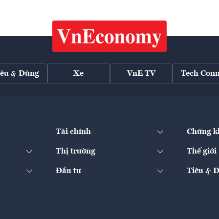
iêu & Dùng
Xe
VnE TV
Tech Conn
Tài chính
Chứng k
Thị trường
Thế giới
Đầu tư
Tiêu & 