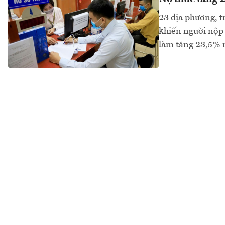
23 địa phương, t
khiến người nộp 
làm tăng 23,5% n