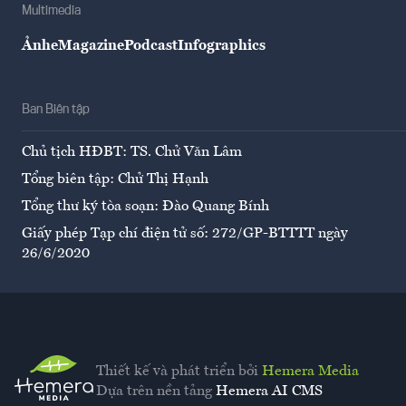
Multimedia
Ảnh
eMagazine
Podcast
Infographics
Ban Biên tập
Chủ tịch HĐBT: TS. Chử Văn Lâm
Tổng biên tập: Chử Thị Hạnh
Tổng thư ký tòa soạn: Đào Quang Bính
Giấy phép Tạp chí điện tử số: 272/GP-BTTTT ngày
26/6/2020
Thiết kế và phát triển bởi
Hemera Media
Dựa trên nền tảng
Hemera AI CMS