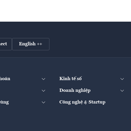
ect
English ++
hoán
Kinh tế số
Doanh nghiệp
Dùng
Công nghệ & Startup