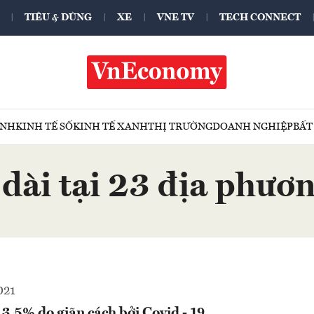
TIÊU & DÙNG
XE
VNE TV
TECH CONNECT
ÍNH
KINH TẾ SỐ
KINH TẾ XANH
THỊ TRƯỜNG
DOANH NGHIỆP
BẤT
dài tại 23 địa phươ
021
3,5% do giãn cách bởi Covid - 19