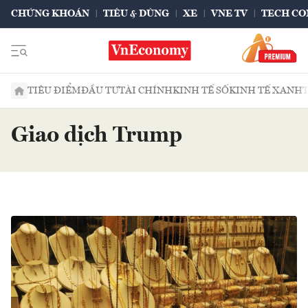
CHỨNG KHOÁN
TIÊU & DÙNG
XE
VNE TV
TECH CO
TIÊU ĐIỂM
ĐẦU TƯ
TÀI CHÍNH
KINH TẾ SỐ
KINH TẾ XANH
Giao dịch Trump