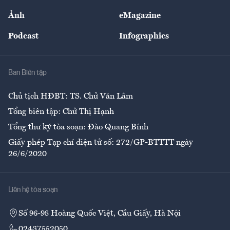
Sự kiện
Nhân lực
Ảnh
eMagazine
Đẹp +
An sinh
Podcast
Infographics
Giải trí
Y tế
Nhà
Ban Biên tập
Ẩm thực
Chủ tịch HĐBT: TS. Chử Văn Lâm
Tổng biên tập: Chử Thị Hạnh
Tổng thư ký tòa soạn: Đào Quang Bính
Giấy phép Tạp chí điện tử số: 272/GP-BTTTT ngày
26/6/2020
Liên hệ tòa soạn
Số 96-98 Hoàng Quốc Việt, Cầu Giấy, Hà Nội
02437552050