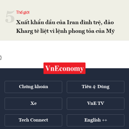
5
Thế giới
Xuất khẩu dầu của Iran đình trệ, đảo
Kharg tê liệt vì lệnh phong tỏa của Mỹ
}
Chứng khoán
Tiêu & Dùng
Xe
VnE TV
Tech Connect
English ++