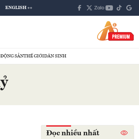
ENGLISH ++
 ĐỘNG SẢN
THẾ GIỚI
DÂN SINH
uỷ
Đọc nhiều nhất