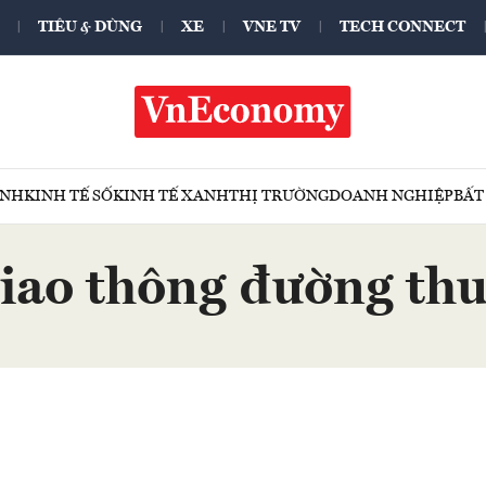
TIÊU & DÙNG
XE
VNE TV
TECH CONNECT
ÍNH
KINH TẾ SỐ
KINH TẾ XANH
THỊ TRƯỜNG
DOANH NGHIỆP
BẤT
iao thông đường th