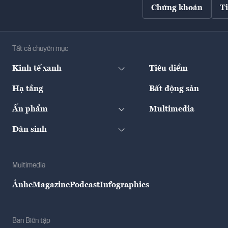
Chứng khoán
T
Tất cả chuyên mục
Kinh tế xanh
Tiêu điểm
Hạ tầng
Bất động sản
Ấn phẩm
Multimedia
Dân sinh
Multimedia
Ảnh
eMagazine
Podcast
Infographics
Ban Biên tập