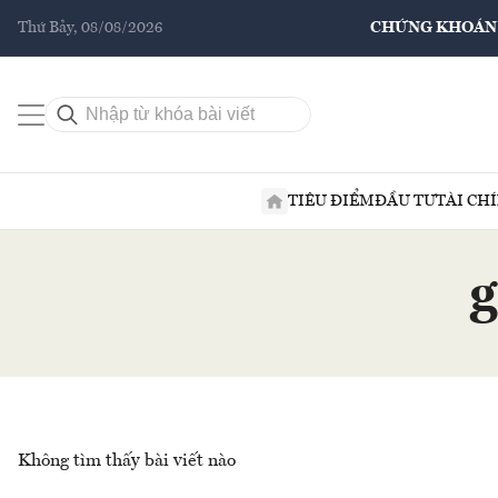
Thứ Bảy, 08/08/2026
CHỨNG KHOÁN
TIÊU ĐIỂM
ĐẦU TƯ
TÀI CH
g
Không tìm thấy bài viết nào