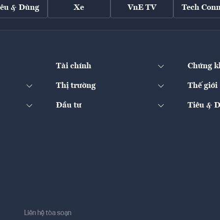
iêu & Dùng
Xe
VnE TV
Tech Conn
Tài chính
Chứng k
Thị trường
Thế giới
Đầu tư
Tiêu & 
Liên hệ tòa soạn