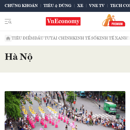
CHỨNG KHOÁN
TIÊU & DÙNG
XE
VNE TV
TECH CO
TIÊU ĐIỂM
ĐẦU TƯ
TÀI CHÍNH
KINH TẾ SỐ
KINH TẾ XANH
Hà Nộ