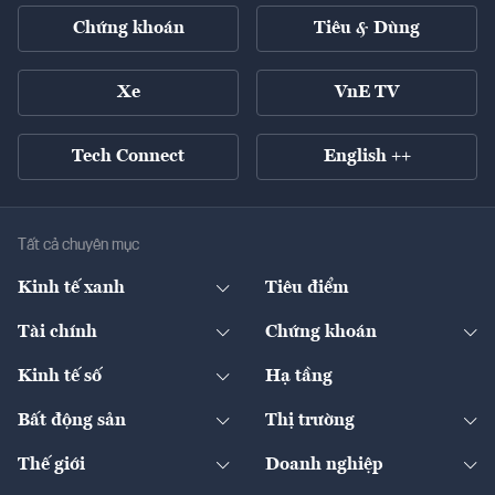
Chứng khoán
Tiêu & Dùng
Xe
VnE TV
Tech Connect
English ++
Tất cả chuyên mục
Kinh tế xanh
Tiêu điểm
Chuyển động xanh
Tài chính
Chứng khoán
Pháp lý
Ngân hàng
Doanh nghiệp niêm yết
Kinh tế số
Hạ tầng
Thương hiệu xanh
Thị trường vốn
Thị trường
Sản phẩm - Thị trường
Bất động sản
Thị trường
Diễn đàn
Thuế
Đầu tư
Tài sản số
Chính sách
Xuất nhập khẩu
Thế giới
Doanh nghiệp
Bảo hiểm
Quốc tế
Dịch vụ số
Thị trường
Khung pháp lý