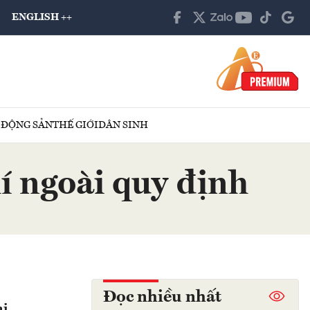
ENGLISH ++
 ĐỘNG SẢN
THẾ GIỚI
DÂN SINH
í ngoài quy định
Đọc nhiều nhất
ai