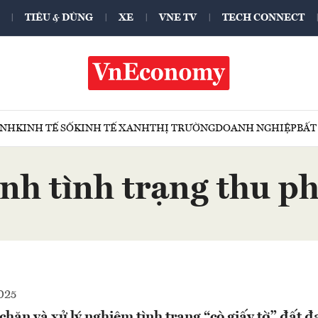
TIÊU & DÙNG
XE
VNE TV
TECH CONNECT
ÍNH
KINH TẾ SỐ
KINH TẾ XANH
THỊ TRƯỜNG
DOANH NGHIỆP
BẤT
nh tình trạng thu ph
025
hặn và xử lý nghiêm tình trạng “cò giấy tờ” đất đ