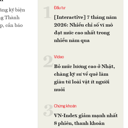
1
Đầu tư
đăng ký biện
[Interactive] 7 tháng năm
ng Thành
2026: Nhiều chỉ số vĩ mô
ép, cần báo
đạt mức cao nhất trong
nhiều năm qua
2
Video
Bỏ mức lương cao ở Nhật,
chàng kỹ sư về quê làm
giàu từ loài vật ít người
nuôi
3
Chứng khoán
VN-Index giảm mạnh nhất
8 phiên, thanh khoản