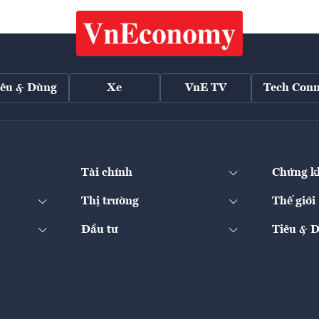
iêu & Dùng
Xe
VnE TV
Tech Conn
Tài chính
Chứng k
Thị trường
Thế giới
Đầu tư
Tiêu & 