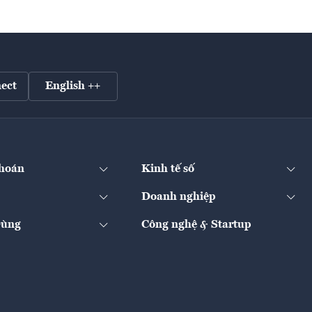
ect
English ++
hoán
Kinh tế số
Doanh nghiệp
Dùng
Công nghệ & Startup