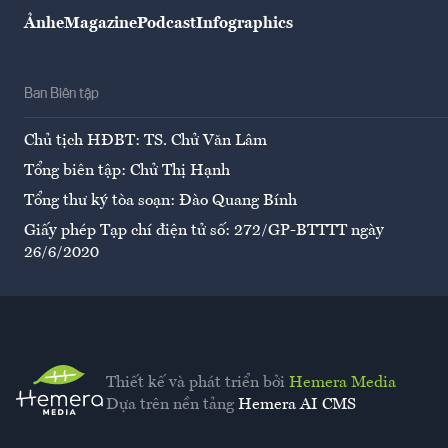
Ảnh
eMagazine
Podcast
Infographics
Ban Biên tập
Chủ tịch HĐBT: TS. Chử Văn Lâm
Tổng biên tập: Chử Thị Hạnh
Tổng thư ký tòa soạn: Đào Quang Bính
Giấy phép Tạp chí điện tử số: 272/GP-BTTTT ngày
26/6/2020
Thiết kế và phát triển bởi
Hemera Media
Dựa trên nền tảng
Hemera AI CMS