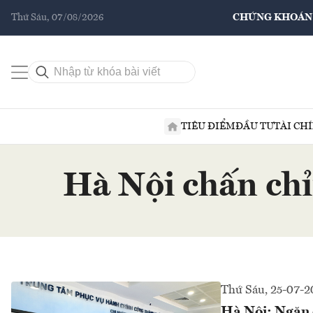
Thứ Sáu, 07/08/2026
CHỨNG KHOÁN
TIÊU ĐIỂM
ĐẦU TƯ
TÀI CH
Hà Nội chấn chỉ
Thứ Sáu, 25-07-2
Hà Nội: Ngăn c