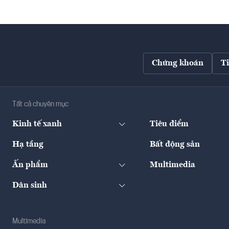
Chứng khoán
T
Tất cả chuyên mục
Kinh tế xanh
Tiêu điểm
Hạ tầng
Bất động sản
Ấn phẩm
Multimedia
Dân sinh
Multimedia