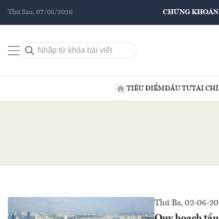
Thứ Sáu, 07/08/2026
CHỨNG KHOÁN
TIÊU ĐIỂM
ĐẦU TƯ
TÀI CH
Thứ Ba, 02-06-2
Quy hoạch tầm