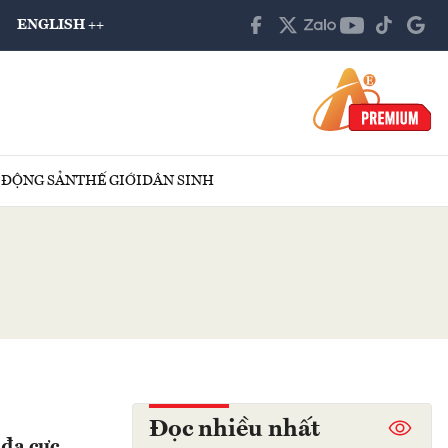
ENGLISH ++
 ĐỘNG SẢN
THẾ GIỚI
DÂN SINH
Đọc nhiều nhất
 đa cực