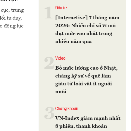
1
Đầu tư
cực, trung
[Interactive] 7 tháng năm
ổi tư duy,
2026: Nhiều chỉ số vĩ mô
ạo động lực
đạt mức cao nhất trong
nhiều năm qua
2
Video
Bỏ mức lương cao ở Nhật,
chàng kỹ sư về quê làm
giàu từ loài vật ít người
nuôi
3
Chứng khoán
VN-Index giảm mạnh nhất
8 phiên, thanh khoản