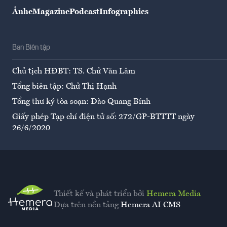
Ảnh
eMagazine
Podcast
Infographics
Ban Biên tập
Chủ tịch HĐBT: TS. Chử Văn Lâm
Tổng biên tập: Chử Thị Hạnh
Tổng thư ký tòa soạn: Đào Quang Bính
Giấy phép Tạp chí điện tử số: 272/GP-BTTTT ngày
26/6/2020
Thiết kế và phát triển bởi
Hemera Media
Dựa trên nền tảng
Hemera AI CMS