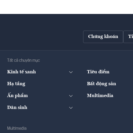
Chứng khoán
T
Tất cả chuyên mục
Kinh tế xanh
Tiêu điểm
Hạ tầng
Bất động sản
Ấn phẩm
Multimedia
Dân sinh
Multimedia