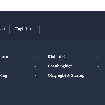
ect
English ++
hoán
Kinh tế số
Doanh nghiệp
Dùng
Công nghệ & Startup