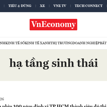
TIÊU & DÙNG
XE
VNE TV
TECH CONNECT
ÍNH
KINH TẾ SỐ
KINH TẾ XANH
THỊ TRƯỜNG
DOANH NGHIỆP
BẤT
hạ tầng sinh thái
026
 nhìn 100 năm định vị TP.HCM thành siêu đô thị