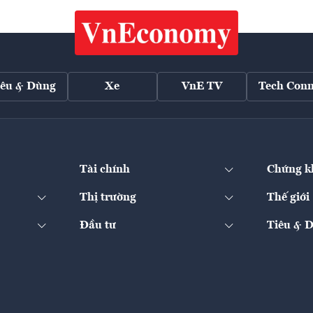
iêu & Dùng
Xe
VnE TV
Tech Conn
Tài chính
Chứng k
Thị trường
Thế giới
Đầu tư
Tiêu & 