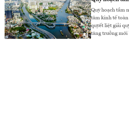
Quy hoạch tầm nh
tâm kinh tế toàn
quyết liệt giải q
tăng trưởng mới 