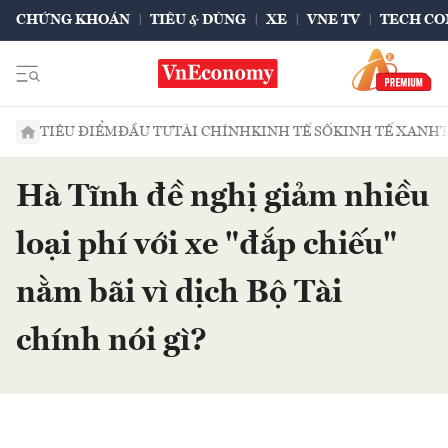
CHỨNG KHOÁN
TIÊU & DÙNG
XE
VNE TV
TECH CO
TIÊU ĐIỂM
ĐẦU TƯ
TÀI CHÍNH
KINH TẾ SỐ
KINH TẾ XANH
Hà Tĩnh đề nghị giảm nhiều
loại phí với xe "đắp chiếu"
nằm bãi vì dịch Bộ Tài
chính nói gì?