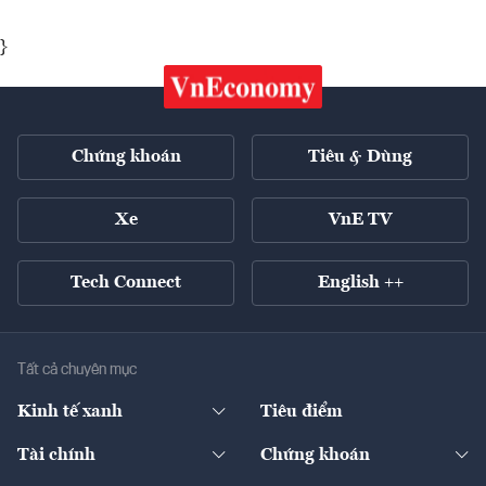
}
Chứng khoán
Tiêu & Dùng
Xe
VnE TV
Tech Connect
English ++
Tất cả chuyên mục
Kinh tế xanh
Tiêu điểm
Chuyển động xanh
Tài chính
Chứng khoán
Pháp lý
Ngân hàng
Doanh nghiệp niêm yết