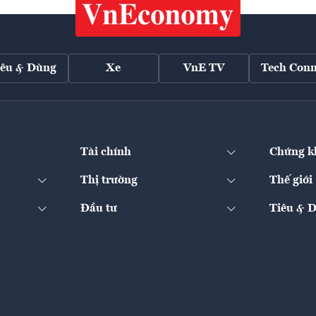
iêu & Dùng
Xe
VnE TV
Tech Conn
Tài chính
Chứng k
Thị trường
Thế giới
Đầu tư
Tiêu & 