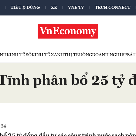
TIÊU & DÙNG
XE
VNE TV
TECH CONNECT
ÍNH
KINH TẾ SỐ
KINH TẾ XANH
THỊ TRƯỜNG
DOANH NGHIỆP
BẤT
Tĩnh phân bổ 25 tỷ 
024
ổ 25 tỷ đồng đầu tư các công trình nước sạch nô