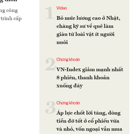
1
Video
ựng công
Bỏ mức lương cao ở Nhật,
 trình cấp
chàng kỹ sư về quê làm
giàu từ loài vật ít người
nuôi
2
Chứng khoán
VN-Index giảm mạnh nhất
8 phiên, thanh khoản
xuống đáy
3
Chứng khoán
Áp lực chốt lời tăng, dòng
tiền đỡ tốt ở cổ phiếu vừa
và nhỏ, vốn ngoại vẫn mua