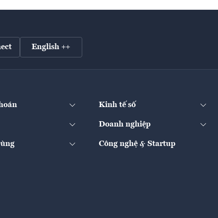
ect
English ++
hoán
Kinh tế số
Doanh nghiệp
Dùng
Công nghệ & Startup