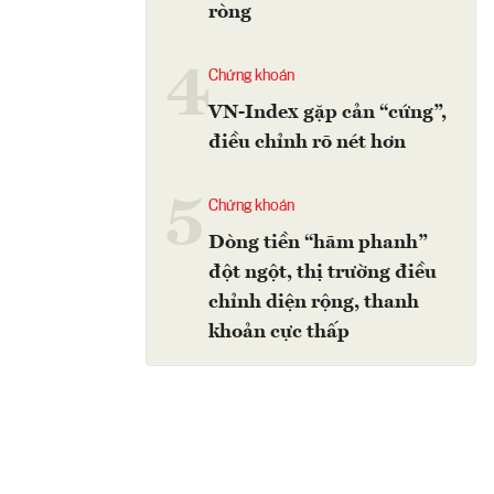
ròng
4
Chứng khoán
VN-Index gặp cản “cứng”,
điều chỉnh rõ nét hơn
5
Chứng khoán
Dòng tiền “hãm phanh”
đột ngột, thị trường điều
chỉnh diện rộng, thanh
khoản cực thấp