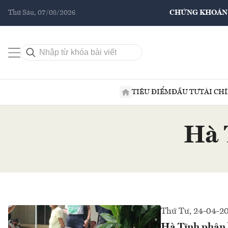
Thứ Sáu, 07/08/2026
CHỨNG KHOÁN
TIÊU ĐIỂM
ĐẦU TƯ
TÀI CH
Hà 
Thứ Tư, 24-04-2
Hà Tĩnh phân b