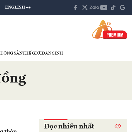
ENGLISH ++
 ĐỘNG SẢN
THẾ GIỚI
DÂN SINH
đồng
Đọc nhiều nhất
ng thôn