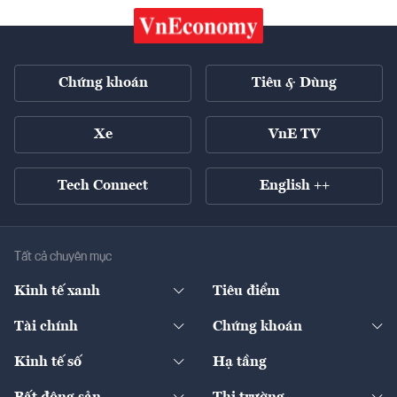
Chứng khoán
Tiêu & Dùng
Xe
VnE TV
Tech Connect
English ++
Tất cả chuyên mục
Kinh tế xanh
Tiêu điểm
Chuyển động xanh
Tài chính
Chứng khoán
Pháp lý
Ngân hàng
Doanh nghiệp niêm yết
Kinh tế số
Hạ tầng
Thương hiệu xanh
Thị trường vốn
Thị trường
Sản phẩm - Thị trường