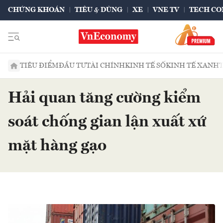
CHỨNG KHOÁN
TIÊU & DÙNG
XE
VNE TV
TECH CO
TIÊU ĐIỂM
ĐẦU TƯ
TÀI CHÍNH
KINH TẾ SỐ
KINH TẾ XANH
Hải quan tăng cường kiểm
soát chống gian lận xuất xứ
mặt hàng gạo