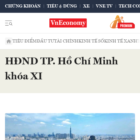
CHỨNG KHOÁN
TIÊU & DÙNG
XE
VNE TV
TECH CO
TIÊU ĐIỂM
ĐẦU TƯ
TÀI CHÍNH
KINH TẾ SỐ
KINH TẾ XANH
HĐND TP. Hồ Chí Minh
khóa XI