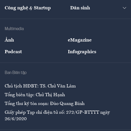
Kinh doanh
Kết nối
Tạp chí kinh tế Việt Nam
eMagazine
Nhà đầu tư
Du lịch
Công nghệ & Startup
Dân sinh
Tư vấn
Nông sản
Doanh nhân
Tư vấn Tiêu & Dùng
Infographics
Hạ tầng
Sức khỏe
Khung pháp lý
Doanh nghiệp
Địa phương
Thị trường
Bảo hiểm
Multimedia
Sự kiện
Nhân lực
Ảnh
eMagazine
Đẹp +
An sinh
Podcast
Infographics
Giải trí
Y tế
Nhà
Ban Biên tập
Ẩm thực
Chủ tịch HĐBT: TS. Chử Văn Lâm
Tổng biên tập: Chử Thị Hạnh
Tổng thư ký tòa soạn: Đào Quang Bính
Giấy phép Tạp chí điện tử số: 272/GP-BTTTT ngày
26/6/2020