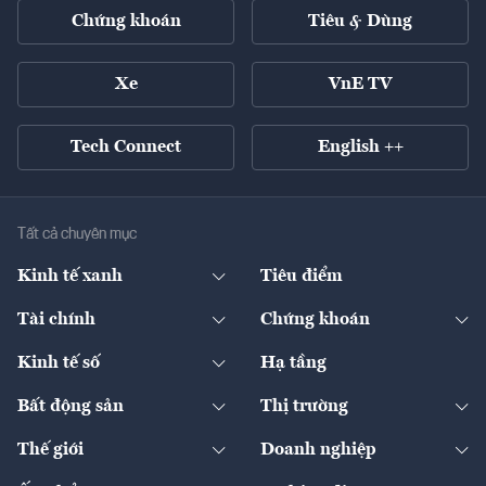
Chứng khoán
Tiêu & Dùng
Xe
VnE TV
Tech Connect
English ++
Tất cả chuyên mục
Kinh tế xanh
Tiêu điểm
Chuyển động xanh
Tài chính
Chứng khoán
Pháp lý
Ngân hàng
Doanh nghiệp niêm yết
Kinh tế số
Hạ tầng
Thương hiệu xanh
Thị trường vốn
Thị trường
Sản phẩm - Thị trường
Bất động sản
Thị trường
Diễn đàn
Thuế
Đầu tư
Tài sản số
Chính sách
Xuất nhập khẩu
Thế giới
Doanh nghiệp
Bảo hiểm
Quốc tế
Dịch vụ số
Thị trường
Khung pháp lý
Kinh tế
Chuyển động