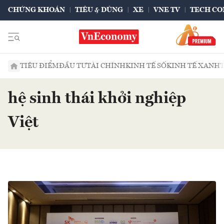
CHỨNG KHOÁN
TIÊU & DÙNG
XE
VNE TV
TECH CO
TIÊU ĐIỂM
ĐẦU TƯ
TÀI CHÍNH
KINH TẾ SỐ
KINH TẾ XANH
hệ sinh thái khởi nghiệp
Việt