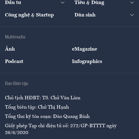
Đầu tư
Tiêu & Dùng
Quản trị số
Cafe BĐS
Thị trường
Kinh doanh
Kết nối
Tạp chí kinh tế Việt Nam
eMagazine
Nhà đầu tư
Du lịch
Công nghệ & Startup
Dân sinh
Tư vấn
Nông sản
Doanh nhân
Tư vấn Tiêu & Dùng
Infographics
Hạ tầng
Sức khỏe
Khung pháp lý
Doanh nghiệp
Địa phương
Thị trường
Bảo hiểm
Multimedia
Sự kiện
Nhân lực
Ảnh
eMagazine
Đẹp +
An sinh
Podcast
Infographics
Giải trí
Y tế
Nhà
Ban Biên tập
Ẩm thực
Chủ tịch HĐBT: TS. Chử Văn Lâm
Tổng biên tập: Chử Thị Hạnh
Tổng thư ký tòa soạn: Đào Quang Bính
Giấy phép Tạp chí điện tử số: 272/GP-BTTTT ngày
26/6/2020