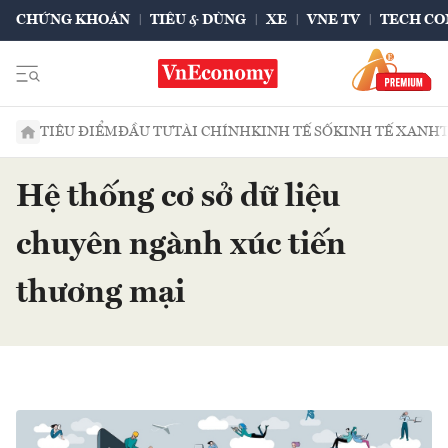
CHỨNG KHOÁN
TIÊU & DÙNG
XE
VNE TV
TECH CO
TIÊU ĐIỂM
ĐẦU TƯ
TÀI CHÍNH
KINH TẾ SỐ
KINH TẾ XANH
Hệ thống cơ sở dữ liệu
chuyên ngành xúc tiến
thương mại