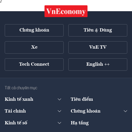
}
Chứng khoán
Tiêu & Dùng
Xe
VnE TV
Tech Connect
English ++
Tất cả chuyên mục
Kinh tế xanh
Tiêu điểm
Chuyển động xanh
Tài chính
Chứng khoán
Pháp lý
Ngân hàng
Doanh nghiệp niêm yết
Kinh tế số
Hạ tầng
Thương hiệu xanh
Thị trường vốn
Thị trường
Sản phẩm - Thị trường